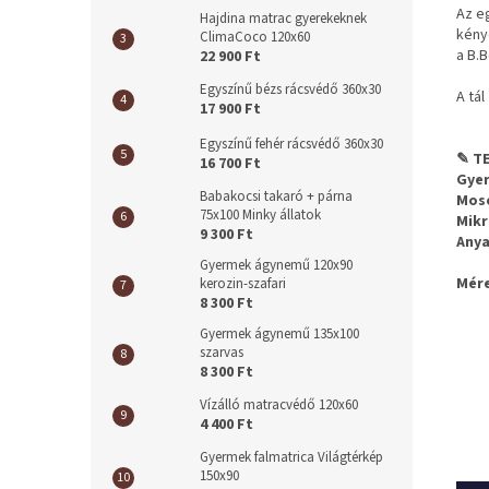
Az e
Hajdina matrac gyerekeknek
kény
ClimaCoco 120x60
a B.
22 900 Ft
Egyszínű bézs rácsvédő 360x30
A tál
17 900 Ft
Egyszínű fehér rácsvédő 360x30
✎ TE
16 700 Ft
Gyer
Babakocsi takaró + párna
Mos
75x100 Minky állatok
Mikr
9 300 Ft
Anya
Gyermek ágynemű 120x90
Mére
kerozin-szafari
8 300 Ft
Gyermek ágynemű 135x100
szarvas
8 300 Ft
Vízálló matracvédő 120x60
4 400 Ft
Gyermek falmatrica Világtérkép
150x90