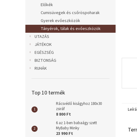
l
Előkék
Cumisüvegek és csőröspoharak
Gyerek evőeszközök
Tányérok, tálak és evőeszközök
UTAZÁS
JÁTÉKOK
EGÉSZSÉG
BIZTONSÁG
RUHÁK
Top 10 termék
Rácsvédő kiságyhoz 180x30
zsiráf
Leírá
8 800 Ft
6 az 1-ben babaágy szett
MyBaby Minky
Ter
23 990 Ft