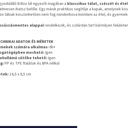
gyedülálló B.Box tál egyesíti magában a
klasszikus tálat, csészét és ét
elmesen ihatsz belőle. Egy másik praktikus segítője a kupak, amelynek kös
Box tálnak köszönhetően nem fog mindenhova kiömleni az étel, és gyermeke
csúszásmentes alappal
rendelkezik, és szilárdan tart bármilyen felülete
CHNIKAI ADATOK ÉS MÉRETEK
mekek számára alkalmas:
6h+
ogatógépben mosható:
Igen
ohullámú sütőbe tehető:
Igen
g:
PP és TPE ftalátok és BPA nélkül
tek:
14,5 x 9,5 cm