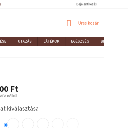
EK (ÁSZF)
REKLAMÁCIÓK ÉS VISSZAKÜLDÉSEK
Bejelentkezés
ELÉRHETŐSÉGEK
KOSÁR
Üres kosár
ÉSE
UTAZÁS
JÁTÉKOK
EGÉSZSÉG
BIZTONSÁG
00 Ft
 ÁFA nélkül
:
at kiválasztása