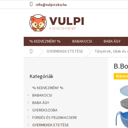
Ugrás
info@vulpiroka.hu
a
fő
tartalomhoz
% KEDVEZMÉNY %
BABAKOCSI
BABA ÁGY
Kezdőlap
GYERMEKEK ETETÉSE
Tányérok, tálak é
O
B.Bo
l
Kategóriák
d
Kategóriák
átugrása
Kiárus
a
l
% KEDVEZMÉNY %
s
BABAKOCSI
ó
BABA ÁGY
p
a
GYEREKSZOBA
n
FÜRDÉS ÉS PELENKACSERE
e
GYERMEKEK ETETÉSE