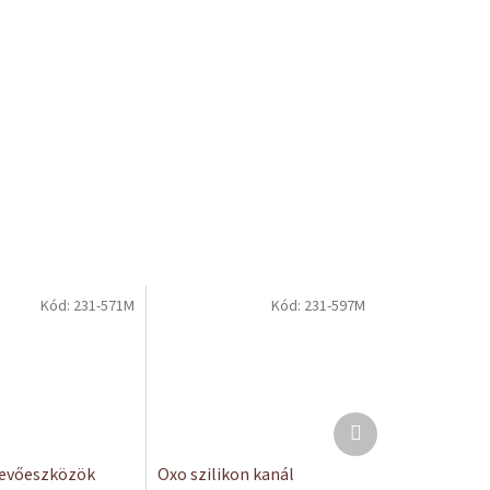
Kód:
231-571M
Kód:
231-597M
Következő
termék
evőeszközök
Oxo szilikon kanál