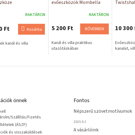
zköze
evőeszközök Mombella
Twistsha
RAKTÁRON
RAKTÁRON
5 200 Ft
10 300 
0 Ft
BŐVEBBEN
Kosárba
Kanál és villa praktikus
Evőeszköz
k kanál és villa
utazótáskában
kanalat, vil
ációk önnek
Fontos
Népszerű szövetmotívumok
ell
olni/Szállítás/Fizetés
2025.9.3
eltételek (ÁSZF)
A vásárlóink
ciók és visszaküldések