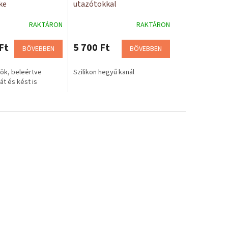
ke
utazótokkal
RAKTÁRON
RAKTÁRON
Ft
5 700 Ft
BŐVEBBEN
BŐVEBBEN
ök, beleértve
Szilikon hegyű kanál
lát és kést is