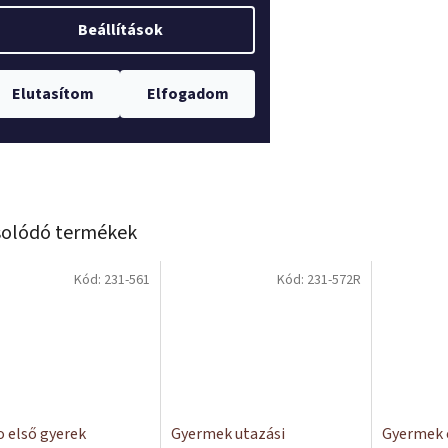
olódó termékek
Kód:
231-561
Kód:
231-572R
o első gyerek
Gyermek utazási
Gyermek 