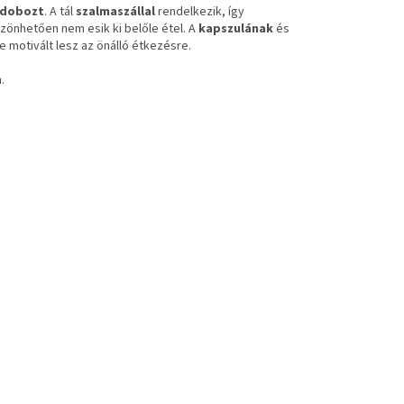
eldobozt
. A tál
szalmaszállal
rendelkezik, így
zönhetően nem esik ki belőle étel. A
kapszulának
és
 motivált lesz az önálló étkezésre.
n.