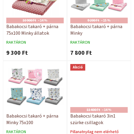
é
d
k
e
e
z
k
10 900 Ft
–14 %
9 200 Ft
–15 %
é
l
Babakocsi takaró + párna
Babakocsi takaró + párna
s
i
75x100 Minky állatok
Minky
e
s
RAKTÁRON
RAKTÁRON
t
9 300 Ft
7 800 Ft
á
j
a
Akció
11 400 Ft
–14 %
Babakocsi takaró + párna
Babakocsi takaró 3in1
Minky 75x100
szürke csillagok
RAKTÁRON
Pillanatnyilag nem elérhető