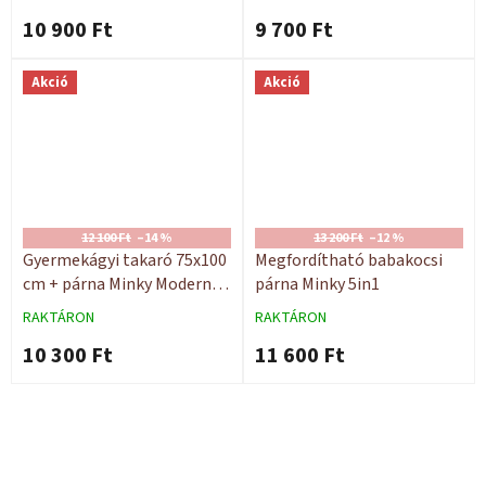
10 900 Ft
9 700 Ft
Akció
Akció
12 100 Ft
–14 %
13 200 Ft
–12 %
Gyermekágyi takaró 75x100
Megfordítható babakocsi
cm + párna Minky Modern
párna Minky 5in1
30x40 cm
RAKTÁRON
RAKTÁRON
10 300 Ft
11 600 Ft