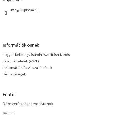
r
é
á
c
info
@
vulpiroka.hu
n
y
í
t
á
s
e
Információk önnek
l
e
Hogyan kell megvásárolni/Szállítás/Fizetés
m
e
Üzleti feltételek (ÁSZF)
i
Reklamációk és visszaküldések
Elérhetőségek
Fontos
Népszerű szövetmotívumok
2025.9.3