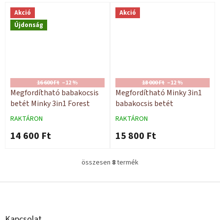
Akció
Akció
Újdonság
16 600 Ft
–12 %
18 000 Ft
–12 %
Megfordítható babakocsis
Megfordítható Minky 3in1
betét Minky 3in1 Forest
babakocsis betét
RAKTÁRON
RAKTÁRON
14 600 Ft
15 800 Ft
összesen
8
termék
L
i
s
L
t
á
a
b
i
l
Kapcsolat