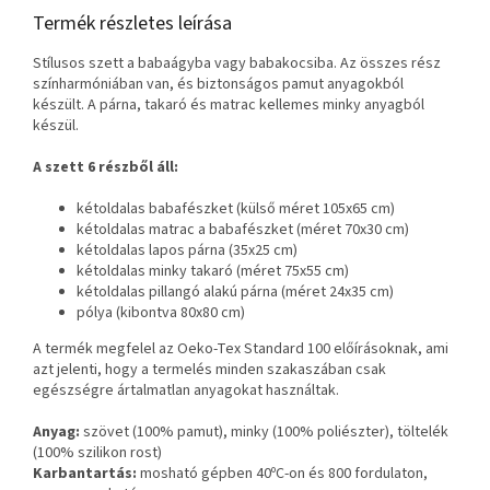
Termék részletes leírása
Stílusos szett a babaágyba vagy babakocsiba. Az összes rész
színharmóniában van, és biztonságos pamut anyagokból
készült. A párna, takaró és matrac kellemes minky anyagból
készül.
A szett 6 részből áll:
kétoldalas babafészket (külső méret 105x65 cm)
kétoldalas matrac a babafészket (méret 70x30 cm)
kétoldalas lapos párna (35x25 cm)
kétoldalas minky takaró (méret 75x55 cm)
kétoldalas pillangó alakú párna (méret 24x35 cm)
pólya (kibontva 80x80 cm)
A termék megfelel az Oeko-Tex Standard 100 előírásoknak, ami
azt jelenti, hogy a termelés minden szakaszában csak
egészségre ártalmatlan anyagokat használtak.
Anyag:
szövet (100% pamut), minky (100% poliészter), töltelék
(100% szilikon rost)
Karbantartás:
mosható gépben 40ºC-on és 800 fordulaton,