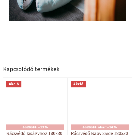
Kapcsolódó termékek
Akció
Akció
10 200 Ft
–13 %
10 200 Ft
akár:
–14 %
Rácsvédő kiságyhoz 180x30
Rácsvédő Baby 2Side 180x30