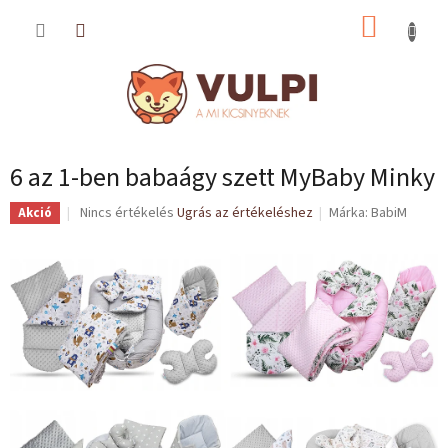
Ugrás
KOSÁR
a
fő
tartalomhoz
6 az 1-ben babaágy szett MyBaby Minky
A
Nincs értékelés
Ugrás az értékeléshez
Márka:
BabiM
Akció
termék
átlagos
értékelése
5-
ből
0,0
csillag.