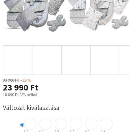
33 900 Ft
–29 %
23 990 Ft
18 890 Ft ÁFA nélkül
Egységár:
Változat kiválasztása