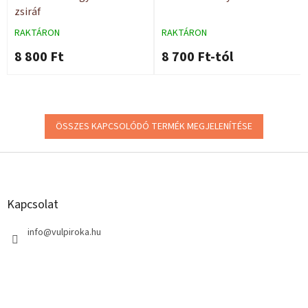
zsiráf
RAKTÁRON
RAKTÁRON
8 800 Ft
8 700 Ft-tól
ÖSSZES KAPCSOLÓDÓ TERMÉK MEGJELENÍTÉSE
L
á
b
l
Kapcsolat
é
c
info
@
vulpiroka.hu