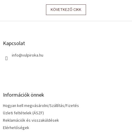
KÖVETKEZŐ CIKK
L
á
b
l
Kapcsolat
é
c
info
@
vulpiroka.hu
Információk önnek
Hogyan kell megvásárolni/Szállítás/Fizetés
Üzleti feltételek (ÁSZF)
Reklamációk és visszaküldések
Elérhetőségek