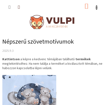
Ugrás
KOSÁR
a
fő
tartalomhoz
Népszerű szövetmotívumok
2025.9.3
Kattintson
a képre a kedvenc témájában található
termékek
megtekintéséhez. Ha nem találja a terméket a kiválasztott témában, ne
habozzon kapcsolatba lépni velünk.