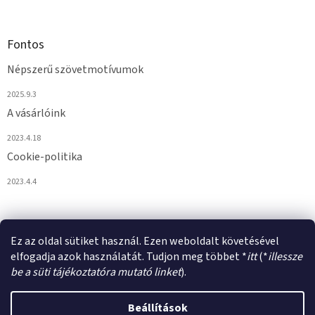
Fontos
Népszerű szövetmotívumok
2025.9.3
A vásárlóink
2023.4.18
Cookie-politika
2023.4.4
Ez az oldal sütiket használ. Ezen weboldalt követésével
elfogadja azok használatát. Tudjon meg többet *
itt
(*
illessze
be a süti tájékoztatóra mutató linket
).
Shoptet készítette
Beállítások