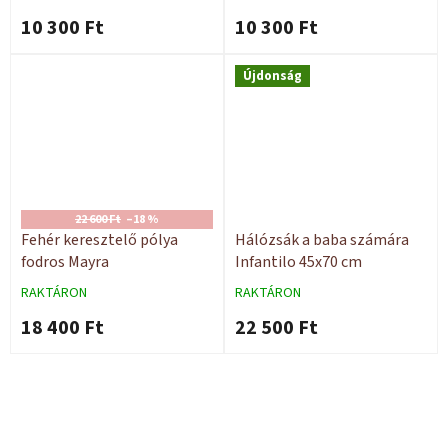
10 300 Ft
10 300 Ft
Újdonság
22 600 Ft
–18 %
Fehér keresztelő pólya
Hálózsák a baba számára
fodros Mayra
Infantilo 45x70 cm
RAKTÁRON
RAKTÁRON
18 400 Ft
22 500 Ft