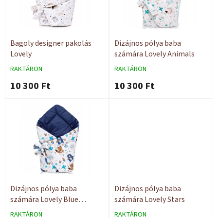
é
d
k
e
e
z
k
é
l
Bagoly designer pakolás
Dizájnos pólya baba
s
i
Lovely
számára Lovely Animals
e
s
RAKTÁRON
RAKTÁRON
t
10 300 Ft
10 300 Ft
á
j
a
Dizájnos pólya baba
Dizájnos pólya baba
számára Lovely Blue
számára Lovely Stars
Animals
RAKTÁRON
RAKTÁRON