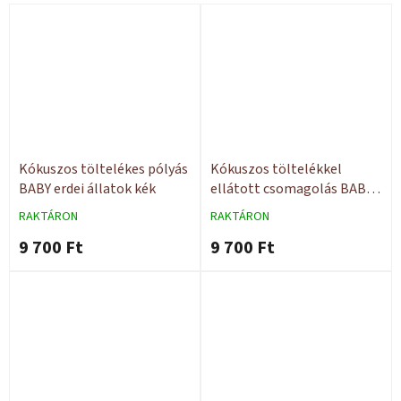
Kókuszos töltelékes pólyás
Kókuszos töltelékkel
BABY erdei állatok kék
ellátott csomagolás BABY
bagoly
RAKTÁRON
RAKTÁRON
9 700 Ft
9 700 Ft