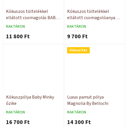
Kókuszos töltelékkel
Kókuszos töltelékkel
ellátott csomagolás BABY
ellátott csomagolóanyag
őzike
BABY stars
RAKTÁRON
RAKTÁRON
11 800 Ft
9 700 Ft
Kiárusítás
Kókuszpólya Baby Minky
Luxus pamut pólya
őzike
Magnolia By Bellochi
RAKTÁRON
RAKTÁRON
16 700 Ft
14 300 Ft