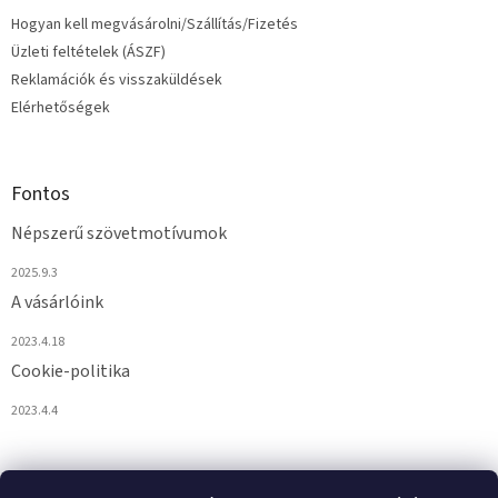
i
Hogyan kell megvásárolni/Szállítás/Fizetés
Üzleti feltételek (ÁSZF)
Reklamációk és visszaküldések
Elérhetőségek
Fontos
Népszerű szövetmotívumok
2025.9.3
A vásárlóink
2023.4.18
Cookie-politika
2023.4.4