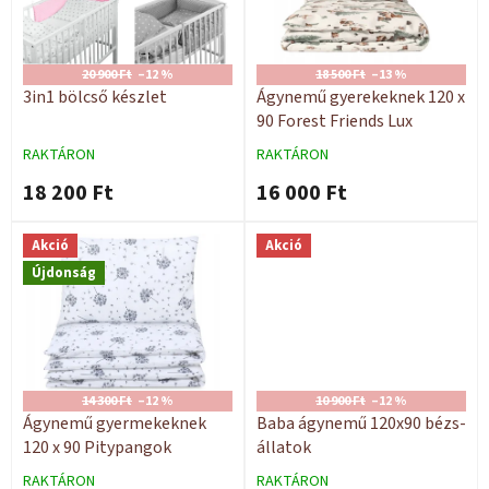
é
d
k
e
e
z
k
20 900 Ft
–12 %
18 500 Ft
–13 %
é
l
3in1 bölcső készlet
Ágynemű gyerekeknek 120 x
s
i
90 Forest Friends Lux
e
s
RAKTÁRON
RAKTÁRON
t
18 200 Ft
16 000 Ft
á
j
a
Akció
Akció
Újdonság
14 300 Ft
–12 %
10 900 Ft
–12 %
Ágynemű gyermekeknek
Baba ágynemű 120x90 bézs-
120 x 90 Pitypangok
állatok
RAKTÁRON
RAKTÁRON