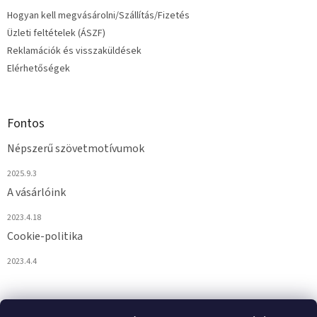
i
Hogyan kell megvásárolni/Szállítás/Fizetés
Üzleti feltételek (ÁSZF)
Reklamációk és visszaküldések
Elérhetőségek
Fontos
Népszerű szövetmotívumok
2025.9.3
A vásárlóink
2023.4.18
Cookie-politika
2023.4.4