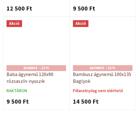
12 500 Ft
9 500 Ft
Akció
Akció
10 900 Ft
–12 %
16 700 Ft
–13 %
Baba ágynemű 120x90
Bambusz ágynemű 100x135
rózsaszín-nyuszik
Baglyok
RAKTÁRON
Pillanatnyilag nem elérhető
9 500 Ft
14 500 Ft