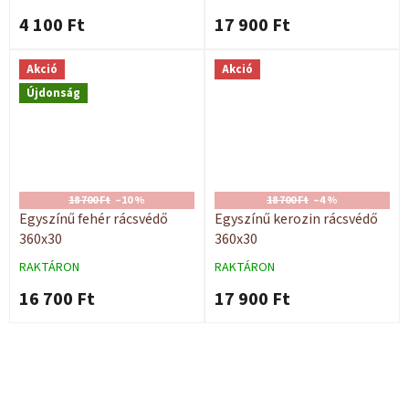
4 100 Ft
17 900 Ft
Akció
Akció
Újdonság
18 700 Ft
–10 %
18 700 Ft
–4 %
Egyszínű fehér rácsvédő
Egyszínű kerozin rácsvédő
360x30
360x30
RAKTÁRON
RAKTÁRON
16 700 Ft
17 900 Ft