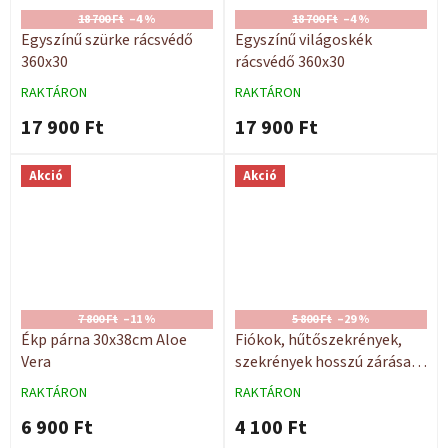
18 700 Ft
–4 %
18 700 Ft
–4 %
Egyszínű szürke rácsvédő
Egyszínű világoskék
360x30
rácsvédő 360x30
RAKTÁRON
RAKTÁRON
17 900 Ft
17 900 Ft
Akció
Akció
7 800 Ft
–11 %
5 800 Ft
–29 %
Ékp párna 30x38cm Aloe
Fiókok, hűtőszekrények,
Vera
szekrények hosszú zárása
10 db
RAKTÁRON
RAKTÁRON
6 900 Ft
4 100 Ft