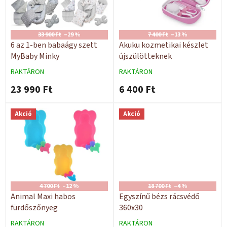
é
d
k
e
e
z
k
33 900 Ft
–29 %
7 400 Ft
–13 %
é
l
6 az 1-ben babaágy szett
Akuku kozmetikai készlet
s
i
MyBaby Minky
újszülötteknek
e
s
RAKTÁRON
RAKTÁRON
t
23 990 Ft
6 400 Ft
á
j
a
Akció
Akció
4 700 Ft
–12 %
18 700 Ft
–4 %
Animal Maxi habos
Egyszínű bézs rácsvédő
fürdőszőnyeg
360x30
RAKTÁRON
RAKTÁRON