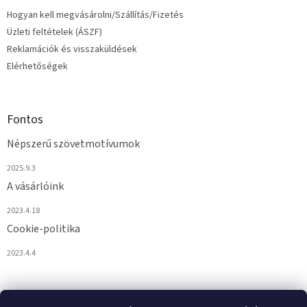
i
Hogyan kell megvásárolni/Szállítás/Fizetés
Üzleti feltételek (ÁSZF)
Reklamációk és visszaküldések
Elérhetőségek
Fontos
Népszerű szövetmotívumok
2025.9.3
A vásárlóink
2023.4.18
Cookie-politika
2023.4.4