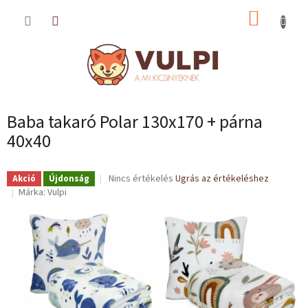
Ugrás
KOSÁR
a
fő
tartalomhoz
Baba takaró Polar 130x170 + párna
40x40
A
Nincs értékelés
Ugrás az értékeléshez
Akció
Újdonság
termék
Márka:
Vulpi
átlagos
értékelése
5-
ből
0,0
csillag.