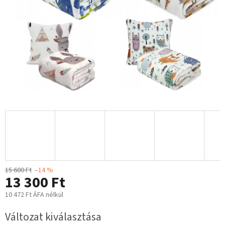
15 600 Ft
–14 %
13 300 Ft
10 472 Ft ÁFA nélkül
Egységár:
Változat kiválasztása