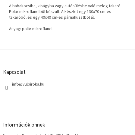
A babakocsiba, kiságyba vagy autósülésbe való meleg takaró
Polar mikroflanelből készült. A készlet egy 130x70 cm-es
takaróból és egy 40x40 cm-es párnahuzatból áll.
Anyag: polár mikroflanel
L
á
b
l
Kapcsolat
é
c
info
@
vulpiroka.hu
Információk önnek