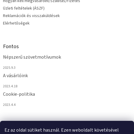
Hogyan kell megvásárolni/Szállítás/Fizetés
Üzleti feltételek (ÁSZF)
Reklamációk és visszaküldések
Elérhetőségek
Fontos
Népszerű szövetmotívumok
2025.9.3
A vásárlóink
2023.4.18
Cookie-politika
2023.4.4
Ez az oldal sütiket használ. Ezen weboldalt követésével