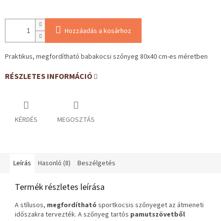
Hozzáadás a kosárhoz
Praktikus, megfordítható babakocsi szőnyeg 80x40 cm-es méretben
RÉSZLETES INFORMÁCIÓ
KÉRDÉS
MEGOSZTÁS
Leírás
Hasonló (8)
Beszélgetés
Termék részletes leírása
A stílusos,
megfordítható
sportkocsis szőnyeget az átmeneti
időszakra tervezték. A szőnyeg tartós
pamutszövetből