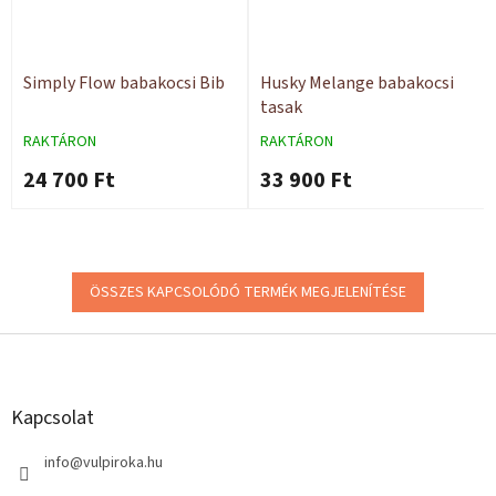
Simply Flow babakocsi Bib
Husky Melange babakocsi
tasak
RAKTÁRON
RAKTÁRON
24 700 Ft
33 900 Ft
ÖSSZES KAPCSOLÓDÓ TERMÉK MEGJELENÍTÉSE
L
á
b
l
Kapcsolat
é
c
info
@
vulpiroka.hu