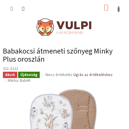
Ugrás
KOSÁR
a
fő
tartalomhoz
Babakocsi átmeneti szőnyeg Minky
Plus oroszlán
321-3222
A
Nincs értékelés
Ugrás az értékeléshez
Akció
Újdonság
termék
Márka:
BabiM
átlagos
értékelése
5-
ből
0,0
csillag.