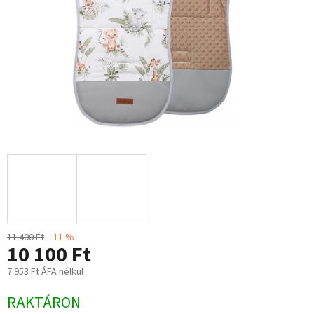
11 400 Ft
–11 %
10 100 Ft
7 953 Ft ÁFA nélkül
Egységár:
RAKTÁRON