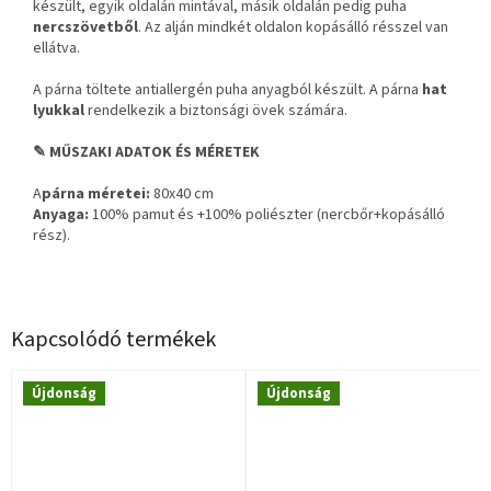
készült, egyik oldalán mintával, másik oldalán pedig puha
nercszövetből
. Az alján mindkét oldalon kopásálló résszel van
ellátva.
A párna töltete antiallergén puha anyagból készült. A párna
hat
lyukkal
rendelkezik a biztonsági övek számára.
✎ MŰSZAKI ADATOK ÉS MÉRETEK
A
párna méretei:
80x40 cm
Anyaga:
100% pamut és +100% poliészter (nercbőr+kopásálló
rész).
Kapcsolódó termékek
Újdonság
Újdonság