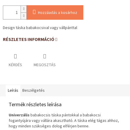
Hozzáadás a kosárhoz
Design táska babakocsival vagy vállpánttal
RÉSZLETES INFORMÁCIÓ
KÉRDÉS
MEGOSZTÁS
Leírás
Beszélgetés
Termék részletes leírása
Univerzális
babakocsis táska pántokkal a babakocsi
fogantyújára vagy vállára akasztható. A táska elég tágas ahhoz,
hogy minden szükséges dolog elférjen benne.