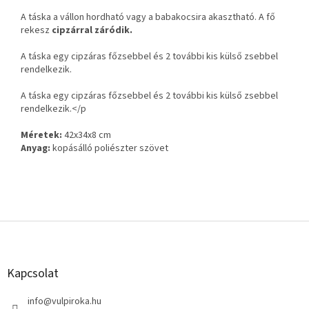
A táska a vállon hordható vagy a babakocsira akasztható. A fő
rekesz
cipzárral záródik.
A táska egy cipzáras főzsebbel és 2 további kis külső zsebbel
rendelkezik.
A táska egy cipzáras főzsebbel és 2 további kis külső zsebbel
rendelkezik.</p
Méretek:
42x34x8 cm
Anyag:
kopásálló poliészter szövet
L
á
b
l
Kapcsolat
é
c
info
@
vulpiroka.hu