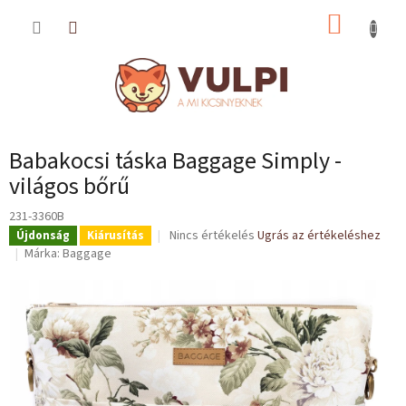
Ugrás
KOSÁR
a
fő
tartalomhoz
Babakocsi táska Baggage Simply -
világos bőrű
231-3360B
A
Nincs értékelés
Ugrás az értékeléshez
Újdonság
Kiárusítás
termék
Márka:
Baggage
átlagos
értékelése
5-
ből
0,0
csillag.