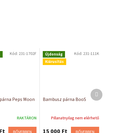
Kód:
231-1702F
Kód:
231-111K
g
Újdonság
Kiárusítás
Következő
termék
párna Peps Moon
Bambusz párna BooS
RAKTÁRON
Pillanatnyilag nem elérhető
Ft
15 000 Ft
BŐVEBBEN
BŐVEBBEN