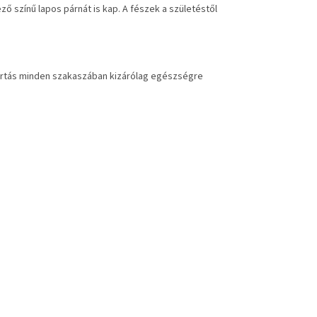
 színű lapos párnát is kap. A fészek a születéstől
 gyártás minden szakaszában kizárólag egészségre