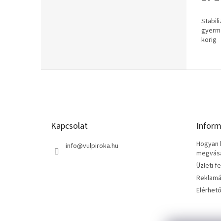
Stabil
gyerm
korig
L
á
b
l
é
Kapcsolat
Inform
c
Hogyan k
info
@
vulpiroka.hu
megvásár
Üzleti f
Reklamá
Elérhet