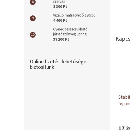
szarvas
8 300 Ft
Vízálló matracvédő 120x60
4 400 Ft
Gyerek összecsukható
játszószőnyeg Spring
Kapcs
37 200 Ft
Online fizetési lehetőséget
biztosítunk
Stabi
fej m
növe
17 2