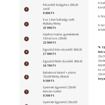
A ba
Rácsvédő kiságyhoz 180x30
körü
zsiráf
8 800 Ft
A fé
6 az 1-ben babaágy szett
MyBaby Minky
A te
23 990 Ft
ártal
Hajdina matrac gyerekeknek
ClimaCoco 120x60
22 900 Ft
✎ TE
Egyszínű bézs rácsvédő 360x30
Mére
17 900 Ft
35x70
35x90
Egyszínű fehér rácsvédő 360x30
60x9
16 700 Ft
Az o
Babakocsi takaró + párna
20x3
75x100 Minky állatok
Any
9 300 Ft
Gyermek ágynemű 120x90
kerozin-szafari
8 300 Ft
Gyermek ágynemű 135x100