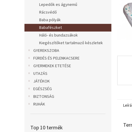
l
Lepedők es ágynemű
Rácsvédő
Baba pólyák
Babafészket
Háló- és bundazsákok
Kiegészítőket tartalmaző készletek
GYEREKSZOBA
FÜRDÉS ÉS PELENKACSERE
GYERMEKEK ETETÉSE
UTAZÁS
JÁTÉKOK
EGÉSZSÉG
BIZTONSÁG
RUHÁK
Leírá
Ter
Top 10 termék