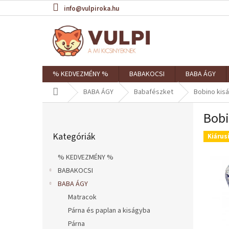
Ugrás
info@vulpiroka.hu
a
fő
tartalomhoz
% KEDVEZMÉNY %
BABAKOCSI
BABA ÁGY
Kezdőlap
BABA ÁGY
Babafészket
Bobino kisá
O
Bobi
l
Kategóriák
d
Kategóriák
átugrása
Kiárus
a
l
% KEDVEZMÉNY %
s
BABAKOCSI
ó
BABA ÁGY
p
a
Matracok
n
Párna és paplan a kiságyba
e
Párna