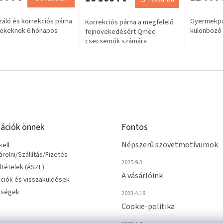
izáló és korrekciós párna
Gyermekpár
Korrekciós párna a megfelelő
ekeknek 6 hónapos
különböző 
fejnövekedésért Qmed
csecsemők számára
ációk önnek
Fontos
Népszerű szövetmotívumok
ell
olni/Szállítás/Fizetés
2025.9.3
eltételek (ÁSZF)
A vásárlóink
ciók és visszaküldések
őségek
2023.4.18
Cookie-politika