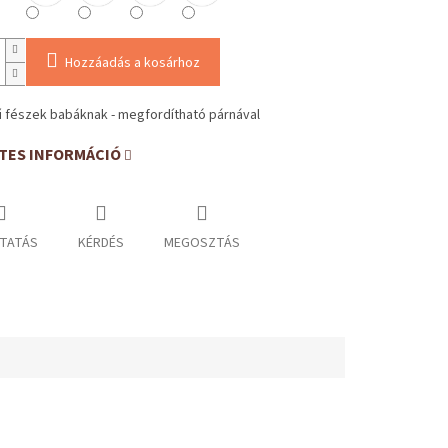
Hozzáadás a kosárhoz
 fészek babáknak - megfordítható párnával
TES INFORMÁCIÓ
TATÁS
KÉRDÉS
MEGOSZTÁS