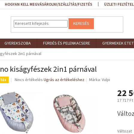
HOGYAN KELL MEGVÁSÁROLNI/SZÁLLÍTÁS/FIZETÉS
ÜZLETI FELTÉTEL
KERESÉS
GYEREKSZOBA
FÜRDÉS ÉS PELENKACSERE
GYERMEKEK ETET
gyfészek 2in1 párnával
no kiságyfészek 2in1 párnával
A
Nincs értékelés
Ugrás az értékeléshez
Márka:
Vulpi
ítás
termék
22 5
átlagos
értékelése
17 717 Ft
5-
ből
Egységár
Változ
0,0
csillag.
Változat