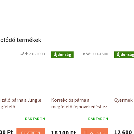
olódó termékek
Kód:
231-109B
Kód:
231-1500
Újdonság
Újdonsá
lizáló párna a Jungle
Korrekciós párna a
Gyermek 
egfelelő
megfelelő fejnövekedéshez
kedéséhez
Qmed
RAKTÁRON
RAKTÁRON
00 Ft
12 600 
16 100 Ft
BŐVEBBEN
Kosárba