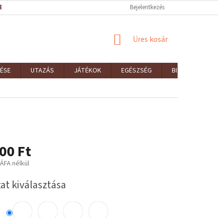
EK (ÁSZF)
REKLAMÁCIÓK ÉS VISSZAKÜLDÉSEK
Bejelentkezés
ELÉRHETŐSÉGEK
KOSÁR
Üres kosár
ÉSE
UTAZÁS
JÁTÉKOK
EGÉSZSÉG
BIZTONSÁG
00 Ft
 ÁFA nélkül
:
at kiválasztása