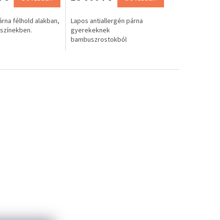
na félhold alakban,
Lapos antiallergén párna
színekben.
gyerekeknek
bambuszrostokból