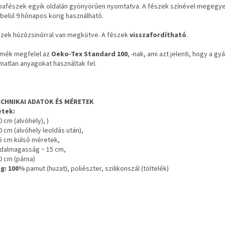
bafészek egyik oldalán gyönyörűen nyomtatva. A fészek színével megegyező
lbelül 9 hónapos korig használható.
szek húzózsinórral van megkötve. A fészek
visszafordítható
.
rmék megfelel az
Oeko-Tex Standard 100
, -nak, ami azt jelenti, hogy a
matlan anyagokat használtak fel.
CHNIKAI ADATOK ÉS MÉRETEK
tek:
 cm (alvóhely), )
 cm (alvóhely leoldás után),
5 cm külső méretek,
ldalmagasság
~
15 cm,
0 cm (párna)
ag:
100%
pamut (huzat), poliészter, szilikonszál (töltelék)