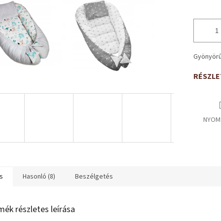
Gyönyörű
RÉSZLE
NYOM
s
Hasonló (8)
Beszélgetés
mék részletes leírása