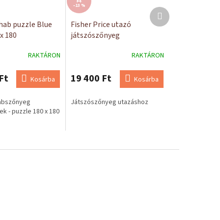
Ft
–13 %
Következő
termék
hab puzzle Blue
Fisher Price utazó
x 180
játszószőnyeg
RAKTÁRON
RAKTÁRON
Ft
19 400 Ft
Kosárba
Kosárba
habszőnyeg
Játszószőnyeg utazáshoz
k - puzzle 180 x 180