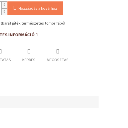
Hozzáadás a kosárhoz
tbarát játék természetes tömör fából
TES INFORMÁCIÓ
TATÁS
KÉRDÉS
MEGOSZTÁS