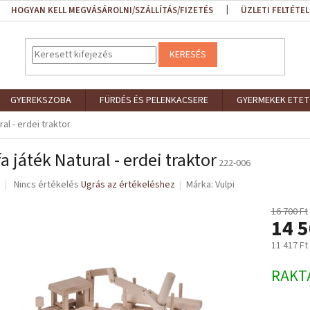
HOGYAN KELL MEGVÁSÁROLNI/SZÁLLÍTÁS/FIZETÉS
ÜZLETI FELTÉTEL
KERESÉS
GYEREKSZOBA
FÜRDÉS ÉS PELENKACSERE
GYERMEKEK ETET
ral - erdei traktor
fa játék Natural - erdei traktor
222-006
A
Nincs értékelés
Ugrás az értékeléshez
Márka:
Vulpi
termék
átlagos
16 700 Ft
14 5
értékelése
5-
11 417 Ft
ből
0,0
Egységár
RAKT
csillag.