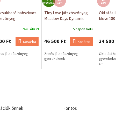
Ft
Ft
INGYENES
N
–12 %
–12 %
G
csukható habszivacs
Tiny Love játszószőnyeg
Oktatási 
Y
ószőnyeg
Meadow Days Dynamic
Move 180 
E
keknek 200x180 Foxy
Gymini
N
RAKTÁRON
5 napon belül
E
00 Ft
46 500 Ft
34 500 
S
Kosárba
Kosárba
kus játszószőnyeg
Zenés játszószőnyeg
Oktatási 
gyerekeknek
gyerekekne
cm
ációk önnek
Fontos