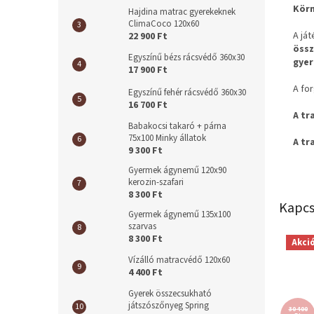
Kör
Hajdina matrac gyerekeknek
ClimaCoco 120x60
A já
22 900 Ft
össz
Egyszínű bézs rácsvédő 360x30
gye
17 900 Ft
A fo
Egyszínű fehér rácsvédő 360x30
16 700 Ft
A tr
Babakocsi takaró + párna
75x100 Minky állatok
A tr
9 300 Ft
Gyermek ágynemű 120x90
kerozin-szafari
8 300 Ft
Kapcs
Gyermek ágynemű 135x100
szarvas
8 300 Ft
Akci
Vízálló matracvédő 120x60
4 400 Ft
Gyerek összecsukható
játszószőnyeg Spring
30 400