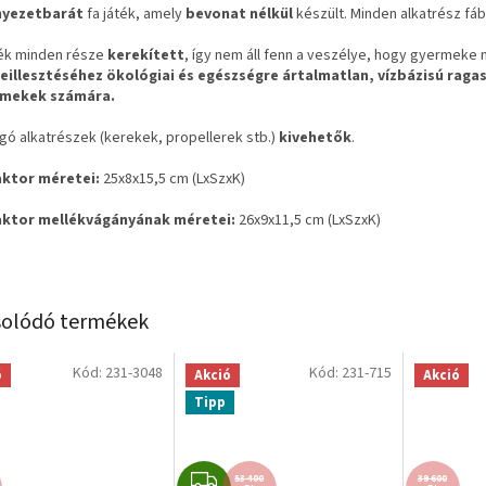
nyezetbarát
fa játék, amely
bevonat nélkül
készült. Minden alkatrész fáb
ték minden része
kerekített
, így nem áll fenn a veszélye, hogy gyermek
eillesztéséhez
ökológiai és egészségre ártalmatlan, vízbázisú raga
rmekek számára.
rgó alkatrészek (kerekek, propellerek stb.)
kivehetők
.
aktor méretei:
25x8x15,5 cm (LxSzxK)
aktor mellékvágányának méretei:
26x9x11,5 cm (LxSzxK)
olódó termékek
Kód:
231-3048
Kód:
231-715
ó
Akció
Akció
Tipp
I
53 400
39 600