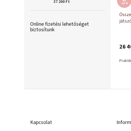
Ft
37 200 Ft
–13 %
Össze
játsz
Online fizetési lehetőséget
gyere
biztosítunk
26 4
Prakti
L
á
b
l
é
Kapcsolat
Inform
c