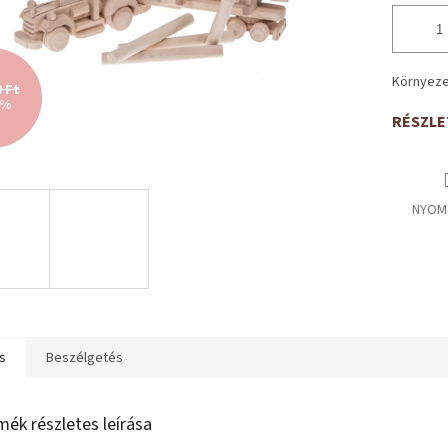
Környeze
0 Ft
 %
RÉSZLE
NYOM
s
Beszélgetés
mék részletes leírása