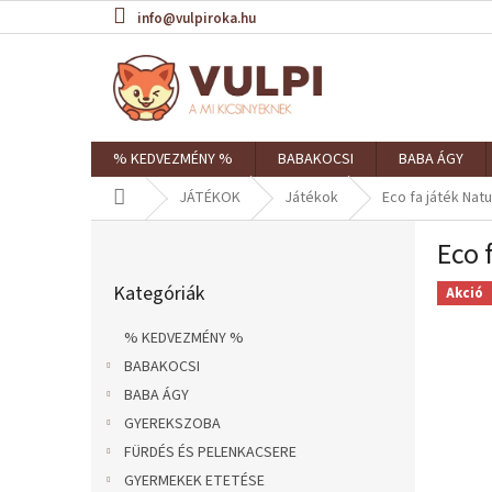
Ugrás
info@vulpiroka.hu
a
fő
tartalomhoz
% KEDVEZMÉNY %
BABAKOCSI
BABA ÁGY
Kezdőlap
JÁTÉKOK
Játékok
Eco fa játék Natu
O
Eco 
l
Kategóriák
d
Kategóriák
átugrása
Akció
a
l
% KEDVEZMÉNY %
s
BABAKOCSI
ó
BABA ÁGY
p
a
GYEREKSZOBA
n
FÜRDÉS ÉS PELENKACSERE
e
GYERMEKEK ETETÉSE