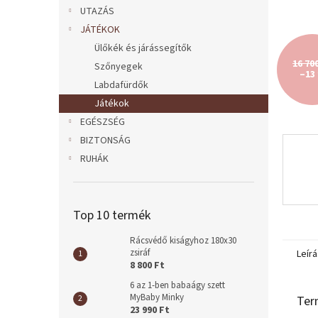
l
UTAZÁS
JÁTÉKOK
Ülőkék és járássegítők
16 70
Szőnyegek
–13
Labdafürdők
Játékok
EGÉSZSÉG
BIZTONSÁG
RUHÁK
Top 10 termék
Rácsvédő kiságyhoz 180x30
zsiráf
Leírá
8 800 Ft
6 az 1-ben babaágy szett
MyBaby Minky
Ter
23 990 Ft