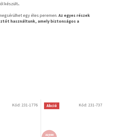
ól készült
.
.
e megsérülhet egy éles peremen.
Az egyes részek
sztót
használtunk, amely biztonságos a
Kód:
231-1776
Kód:
231-737
Akció
22 300