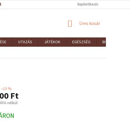
EK (ÁSZF)
REKLAMÁCIÓK ÉS VISSZAKÜLDÉSEK
Bejelentkezés
ELÉRHETŐSÉGEK
KOSÁR
Üres kosár
ÉSE
UTAZÁS
JÁTÉKOK
EGÉSZSÉG
BIZTONSÁG
–13 %
00 Ft
 ÁFA nélkül
:
ÁRON