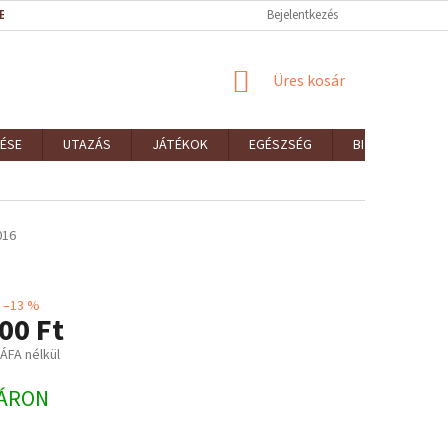
EK (ÁSZF)
REKLAMÁCIÓK ÉS VISSZAKÜLDÉSEK
Bejelentkezés
ELÉRHETŐSÉGEK
KOSÁR
Üres kosár
ÉSE
UTAZÁS
JÁTÉKOK
EGÉSZSÉG
BIZTONSÁG
016
–13 %
00 Ft
 ÁFA nélkül
:
ÁRON