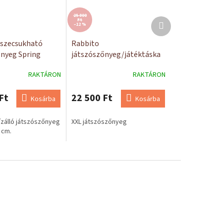
25 800
Következő
Ft
–12 %
termék
sszecsukható
Rabbito
őnyeg Spring
játszószőnyeg/játéktáska
RAKTÁRON
RAKTÁRON
Ft
22 500 Ft
Kosárba
Kosárba
ízálló játszószőnyeg
XXL játszószőnyeg
 cm.