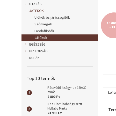
l
UTAZÁS
JÁTÉKOK
Ülőkék és járássegítők
15 00
Szőnyegek
–13
Labdafürdők
Játékok
EGÉSZSÉG
BIZTONSÁG
RUHÁK
Top 10 termék
Rácsvédő kiságyhoz 180x30
zsiráf
Leírá
8 800 Ft
6 az 1-ben babaágy szett
MyBaby Minky
Ter
23 990 Ft