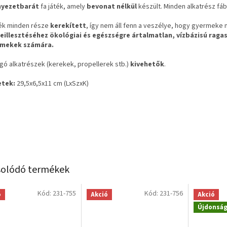
nyezetbarát
fa játék, amely
bevonat nélkül
készült. Minden alkatrész fáb
ték minden része
kerekített
, így nem áll fenn a veszélye, hogy gyermek
eillesztéséhez
ökológiai és egészségre ártalmatlan, vízbázisú raga
rmekek számára.
rgó alkatrészek (kerekek, propellerek stb.)
kivehetők
.
tek:
29,5x6,5x11 cm (LxSzxK)
olódó termékek
Kód:
231-755
Kód:
231-756
ó
Akció
Akció
Újdonsá