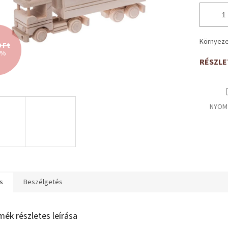
Környeze
0 Ft
 %
RÉSZLE
NYOM
s
Beszélgetés
mék részletes leírása