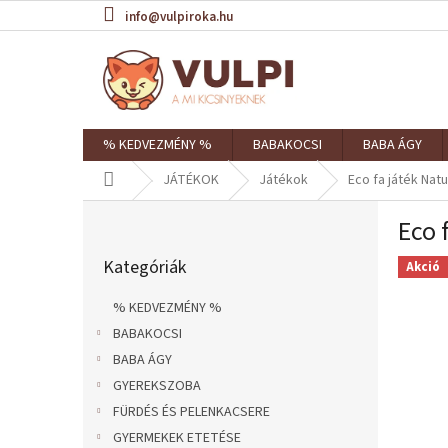
Ugrás
info@vulpiroka.hu
a
fő
tartalomhoz
% KEDVEZMÉNY %
BABAKOCSI
BABA ÁGY
Kezdőlap
JÁTÉKOK
Játékok
Eco fa játék Natu
O
Eco 
l
Kategóriák
d
Kategóriák
átugrása
Akció
a
l
% KEDVEZMÉNY %
s
BABAKOCSI
ó
BABA ÁGY
p
a
GYEREKSZOBA
n
FÜRDÉS ÉS PELENKACSERE
e
GYERMEKEK ETETÉSE