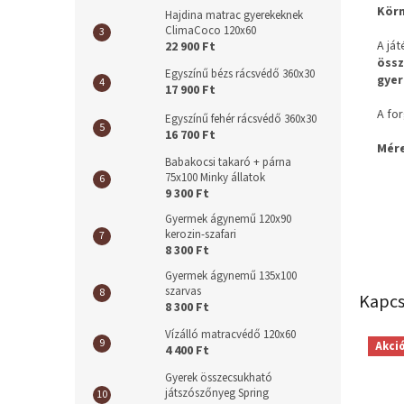
Kör
Hajdina matrac gyerekeknek
ClimaCoco 120x60
A já
22 900 Ft
össz
Egyszínű bézs rácsvédő 360x30
gye
17 900 Ft
A fo
Egyszínű fehér rácsvédő 360x30
16 700 Ft
Mére
Babakocsi takaró + párna
75x100 Minky állatok
9 300 Ft
Gyermek ágynemű 120x90
kerozin-szafari
8 300 Ft
Gyermek ágynemű 135x100
szarvas
Kapcs
8 300 Ft
Vízálló matracvédő 120x60
Akci
4 400 Ft
Gyerek összecsukható
játszószőnyeg Spring