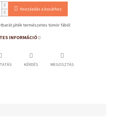
Hozzáadás a kosárhoz
tbarát játék természetes tömör fából
TES INFORMÁCIÓ
TATÁS
KÉRDÉS
MEGOSZTÁS