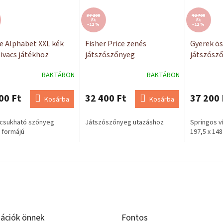
37 200
42 700
Ft
Ft
–12 %
–12 %
e Alphabet XXL kék
Fisher Price zenés
Gyerek ö
ivacs játékhoz
játszószőnyeg
játszósz
RAKTÁRON
RAKTÁRON
00 Ft
32 400 Ft
37 200 
Kosárba
Kosárba
csukható szőnyeg
Játszószőnyeg utazáshoz
Springos v
 formájú
197,5 x 148
ációk önnek
Fontos