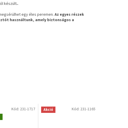
ól készült
.
.
e megsérülhet egy éles peremen.
Az egyes részek
sztót
használtunk, amely biztonságos a
Kód:
231-1717
Kód:
231-1165
Akció
g