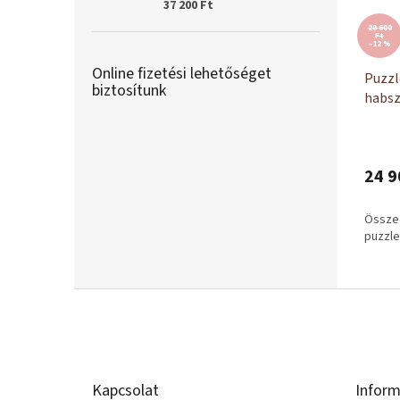
37 200 Ft
28 600
Ft
–12 %
Online fizetési lehetőséget
Puzzl
biztosítunk
habsz
24 9
Össze
puzzle
L
á
b
l
é
Kapcsolat
Inform
c