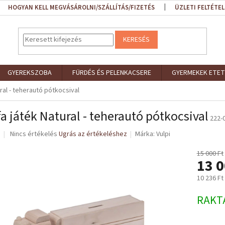
HOGYAN KELL MEGVÁSÁROLNI/SZÁLLÍTÁS/FIZETÉS
ÜZLETI FELTÉTEL
KERESÉS
GYEREKSZOBA
FÜRDÉS ÉS PELENKACSERE
GYERMEKEK ETET
ral - teherautó pótkocsival
fa játék Natural - teherautó pótkocsival
222-
A
Nincs értékelés
Ugrás az értékeléshez
Márka:
Vulpi
termék
átlagos
15 000 Ft
13 0
értékelése
5-
10 236 Ft
ből
0,0
Egységár
RAKT
csillag.