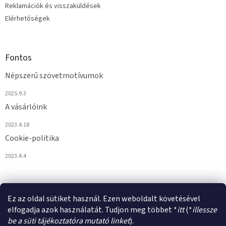
i
Reklamációk és visszaküldések
Elérhetőségek
Fontos
Népszerű szövetmotívumok
2025.9.3
A vásárlóink
2023.4.18
Cookie-politika
2023.4.4
Ez az oldal sütiket használ. Ezen weboldalt követésével
elfogadja azok használatát. Tudjon meg többet *
itt
(*
illessze
be a süti tájékoztatóra mutató linket
).