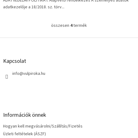
ADATVÉDELMI POLITIKA I. Alapvető rendelkezés A személyes adatok
adatkezelője a 18/2018. sz. törv...
összesen
4
termék
L
i
s
L
t
á
a
b
i
l
Kapcsolat
r
é
á
c
info
@
vulpiroka.hu
n
y
í
t
á
s
e
Információk önnek
l
e
Hogyan kell megvásárolni/Szállítás/Fizetés
m
e
Üzleti feltételek (ÁSZF)