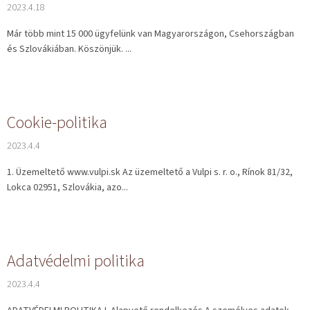
j
2023.4.18
a
Már több mint 15 000 ügyfelünk van Magyarországon, Csehországban
és Szlovákiában. Köszönjük. ...
Cookie-politika
2023.4.4
1. Üzemeltető www.vulpi.sk Az üzemeltető a Vulpi s. r. o., Rínok 81/32,
Lokca 02951, Szlovákia, azo...
Adatvédelmi politika
2023.4.4