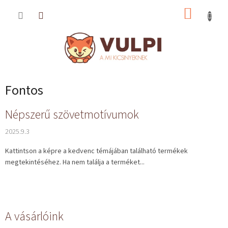
Ugrás
KOSÁR
a
fő
tartalomhoz
Fontos
C
Népszerű szövetmotívumok
i
2025.9.3
k
k
Kattintson a képre a kedvenc témájában található termékek
e
megtekintéséhez. Ha nem találja a terméket...
k
l
i
s
t
A vásárlóink
á