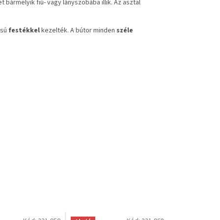
bármelyik fiú- vagy lányszobába illik. Az asztal
isú
festékkel
kezelték. A bútor minden
széle