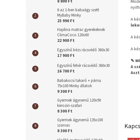
8 800 Ft
Moder
nyith
6 az 1-ben babaágy szett
MyBaby Minky
A ké
23 990 Ft
leke
Hajdina matrac gyerekeknek
ClimaCoco 120x60
A kés
22 900 Ft
A kés
Egyszínű bézs rácsvédő 360x30
17 900 Ft
✎ M
Egyszínű fehér rácsvédő 360x30
A sz
16 700 Ft
Aszt
Babakocsi takaró + párna
75x100 Minky állatok
9 300 Ft
Gyermek ágynemű 120x90
kerozin-szafari
8 300 Ft
Gyermek ágynemű 135x100
Kapcs
szarvas
8 300 Ft