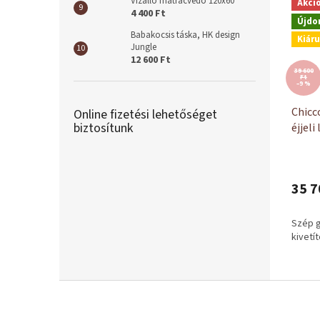
Vízálló matracvédő 120x60
Akci
4 400 Ft
Újdo
Babakocsis táska, HK design
Kiáru
Jungle
12 600 Ft
39 600
Ft
–9 %
Chicc
Online fizetési lehetőséget
biztosítunk
éjjeli
35 7
Szép 
kivetí
L
á
b