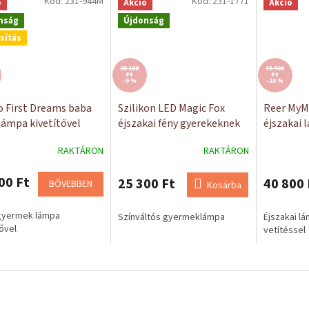
Kód:
231-944M
Kód:
231-1771
ó
Akció
Akció
nság
Újdonság
sítás
28 100
45 400
Ft
Ft
–9 %
–10 %
o First Dreams baba
Szilikon LED Magic Fox
Reer MyM
 lámpa kivetítővel
éjszakai fény gyerekeknek
éjszakai 
gyerekek
RAKTÁRON
RAKTÁRON
00 Ft
25 300 Ft
40 800 
BŐVEBBEN
Kosárba
gyermek lámpa
Színváltós gyermeklámpa
Éjszakai lá
tővel
vetítéssel