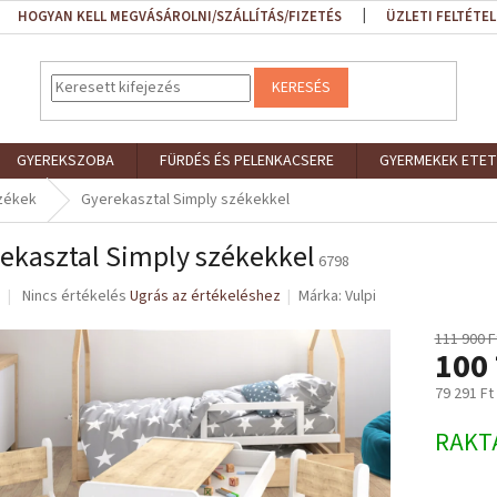
HOGYAN KELL MEGVÁSÁROLNI/SZÁLLÍTÁS/FIZETÉS
ÜZLETI FELTÉTEL
KERESÉS
GYEREKSZOBA
FÜRDÉS ÉS PELENKACSERE
GYERMEKEK ETET
székek
Gyerekasztal Simply székekkel
ekasztal Simply székekkel
6798
A
Nincs értékelés
Ugrás az értékeléshez
Márka:
Vulpi
termék
átlagos
111 900 F
100 
értékelése
5-
79 291 Ft
ből
0,0
Egységár
RAKT
csillag.