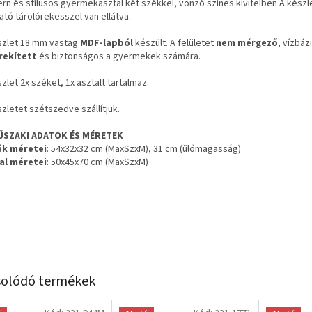
n és stílusos gyermekasztal két székkel, vonzó színes kivitelben A készlet 
ató tárolórekesszel van ellátva.
szlet 18 mm vastag
MDF-lapból
készült. A felületet
nem mérgező
, vízbáz
rekített
és biztonságos a gyermekek számára.
zlet 2x széket, 1x asztalt tartalmaz.
zletet szétszedve szállítjuk.
ŰSZAKI ADATOK ÉS MÉRETEK
ék méretei
: 54x32x32 cm (MaxSzxM), 31 cm (ülőmagasság)
al méretei
: 50x45x70 cm (MaxSzxM)
olódó termékek