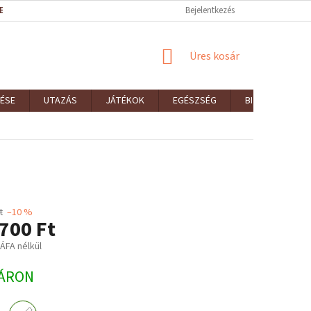
EK (ÁSZF)
REKLAMÁCIÓK ÉS VISSZAKÜLDÉSEK
Bejelentkezés
ELÉRHETŐSÉGEK
KOSÁR
Üres kosár
ÉSE
UTAZÁS
JÁTÉKOK
EGÉSZSÉG
BIZTONSÁG
t
–10 %
700 Ft
 ÁFA nélkül
:
ÁRON