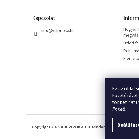
l
é
Kapcsolat
Inform
c
Hogyan k
info
@
vulpiroka.hu
megvásár
Üzleti f
Reklamá
Elérhet
Ez az oldal 
követésével 
többet *
itt
(
linket
).
Beállítás
Copyright 2026
VULPIROKA.HU
. Minden jog fenntartva.
Sü