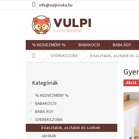
Ugrás
info@vulpiroka.hu
a
fő
tartalomhoz
% KEDVEZMÉNY %
BABAKOCSI
BABA ÁGY
Kezdőlap
GYEREKSZOBA
Íróasztalok, asztalok és 
O
Gyer
l
Kategóriák
d
Kategóriák
átugrása
Akció
a
l
% KEDVEZMÉNY %
s
BABAKOCSI
ó
BABA ÁGY
p
a
GYEREKSZOBA
n
Íróasztalok, asztalok és székek
e
Járókák