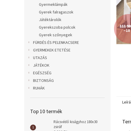
l
Gyermeklámpák
Gyerek falragaszok
Játéktárolók
111 90
Gyerekszoba polcok
–10
Gyerek szőnyegek
FÜRDÉS ÉS PELENKACSERE
GYERMEKEK ETETÉSE
UTAZÁS
JÁTÉKOK
EGÉSZSÉG
BIZTONSÁG
RUHÁK
Leírá
Top 10 termék
Ter
Rácsvédő kiságyhoz 180x30
zsiráf