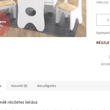
Változat
0 Ft
 %
Gyönyörű
RÉSZLE
NYOM
s
Hasonló (8)
Beszélgetés
mék részletes leírása