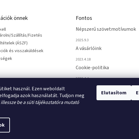
ációk önnek
Fontos
Népszerű szövetmotívumok
ell
olni/Szállítás/Fizetés
2025.9.3
eltételek (ÁSZF)
A vásárlóink
ciók és visszaküldések
őségek
2023.4.18
Cookie-politika
2023.4.4
sütiket használ. Ezen weboldalt
Elutasítom
E
elfogadja azok használatát. Tudjon meg
*
illessze be a süti tájékoztatóra mutató
ok
ti beállítások szerkesztése