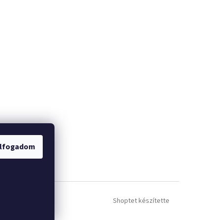
lfogadom
Shoptet készítette