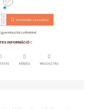
Hozzáadás a kosárhoz
 gyerekasztal székekkel
TES INFORMÁCIÓ
TATÁS
KÉRDÉS
MEGOSZTÁS