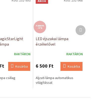
Kód:
231-950
Kód:
231-968
Akció
7 200 Ft
Következő
–9 %
termék
agicStarLight
LED éjszakai lámpa
lámpa
érzékelővel
nek
RAKTÁRON
RAKTÁRON
Ft
6 500 Ft
Kosárba
Kosárba
mpa csillag
Aljzati lámpa automatikus
világítással