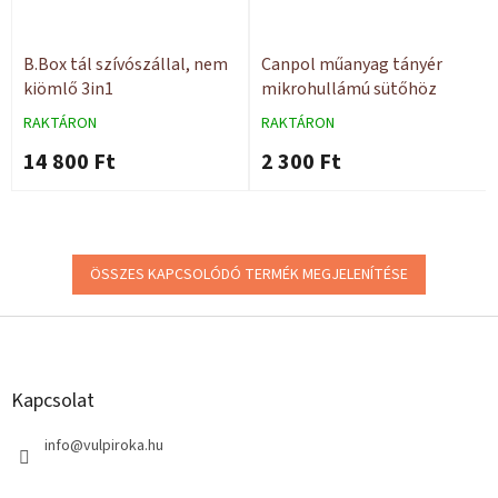
B.Box tál szívószállal, nem
Canpol műanyag tányér
kiömlő 3in1
mikrohullámú sütőhöz
RAKTÁRON
RAKTÁRON
14 800 Ft
2 300 Ft
ÖSSZES KAPCSOLÓDÓ TERMÉK MEGJELENÍTÉSE
L
á
b
l
Kapcsolat
é
c
info
@
vulpiroka.hu