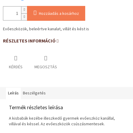
Hozzáadás a kosárhoz
Evőeszközök, beleértve kanalat, villát és kést is
RÉSZLETES INFORMÁCIÓ
KÉRDÉS
MEGOSZTÁS
Leírás
Beszélgetés
Termék részletes leírása
A kisbabák kezébe illeszkedő gyermek evőeszköz kanállal,
villával és késsel. Az evőeszközök csúszásmentesek.