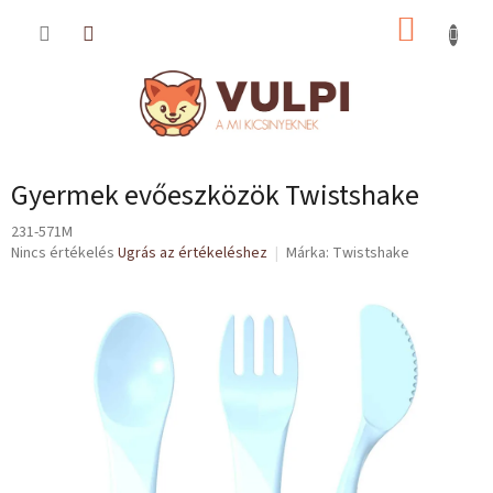
Ugrás
KOSÁR
a
fő
tartalomhoz
Gyermek evőeszközök Twistshake
231-571M
A
Nincs értékelés
Ugrás az értékeléshez
Márka:
Twistshake
termék
átlagos
értékelése
5-
ből
0,0
csillag.