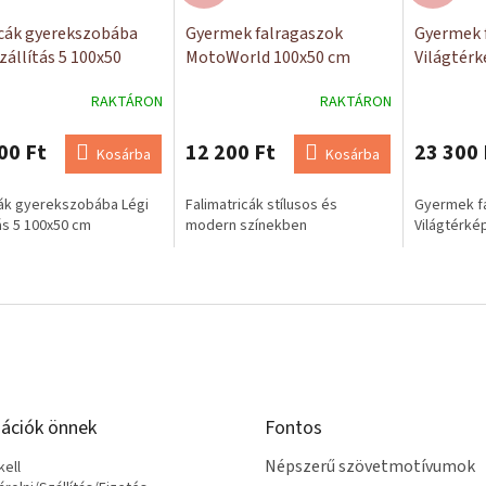
cák gyerekszobába
Gyermek falragaszok
Gyermek 
zállítás 5 100x50
MotoWorld 100x50 cm
Világtérk
RAKTÁRON
RAKTÁRON
00 Ft
12 200 Ft
23 300 
Kosárba
Kosárba
ák gyerekszobába Légi
Falimatricák stílusos és
Gyermek fa
tás 5 100x50 cm
modern színekben
Világtérké
ációk önnek
Fontos
Népszerű szövetmotívumok
ell