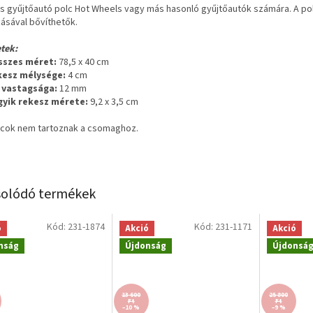
s gyűjtőautó polc Hot Wheels vagy más hasonló gyűjtőautók számára. A pol
zásával bővíthetők.
tek:
sszes méret:
78,5 x 40 cm
kesz mélysége:
4 cm
l vastagsága:
12 mm
gyik rekesz mérete:
9,2 x 3,5 cm
lcok nem tartoznak a csomaghoz.
olódó termékek
Kód:
231-1874
Kód:
231-1171
ó
Akció
Akció
nság
Újdonság
Újdonsá
13 600
25 800
Ft
Ft
–10 %
–9 %