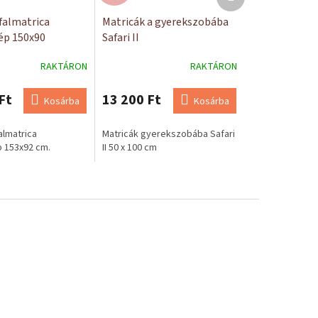
termék
falmatrica
Matricák a gyerekszobába
ép 150x90
Safari II
RAKTÁRON
RAKTÁRON
Ft
13 200 Ft
Kosárba
Kosárba
lmatrica
Matricák gyerekszobába Safari
p 153x92 cm.
II 50 x 100 cm