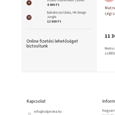
Vízálló matracvédő 120x60
4 400 Ft
Matri
Babakocsis táska, HK design
Légi s
Jungle
12 600 Ft
11 3
Online fizetési lehetőséget
biztosítunk
Matric
szállí
L
á
b
l
é
Kapcsolat
Inform
c
Hogyan k
info
@
vulpiroka.hu