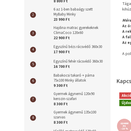
8 800 Ft
Tága
kihú
6 az 1-ben babaágy szett
MyBaby Minky
23 990 Ft
Mére
Az ö
Hajdina matrac gyerekeknek
A re
ClimaCoco 120x60
A fa
22 900 Ft
Az e
Egyszínű bézs rácsvédő 360x30
17 900 Ft
A po
Egyszínű fehér rácsvédő 360x30
16 700 Ft
Babakocsi takaró + párna
Kapcs
75x100 Minky állatok
9 300 Ft
Gyermek ágynemű 120x90
Akci
kerozin-szafari
Újdo
8 300 Ft
Gyermek ágynemű 135x100
szarvas
8 300 Ft
12 600
Ft
–10 %