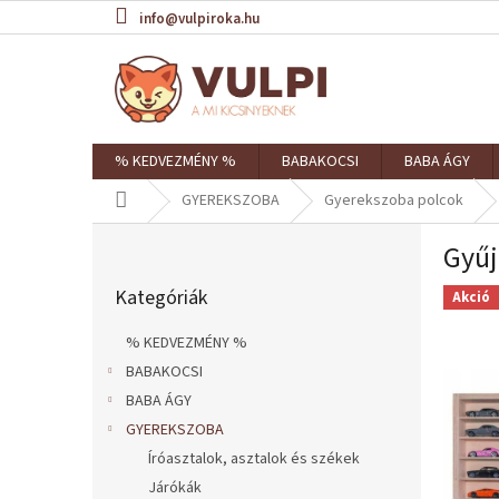
Ugrás
info@vulpiroka.hu
a
fő
tartalomhoz
% KEDVEZMÉNY %
BABAKOCSI
BABA ÁGY
Kezdőlap
GYEREKSZOBA
Gyerekszoba polcok
O
Gyűj
l
Kategóriák
d
Kategóriák
átugrása
Akció
a
l
% KEDVEZMÉNY %
s
BABAKOCSI
ó
BABA ÁGY
p
a
GYEREKSZOBA
n
Íróasztalok, asztalok és székek
e
Járókák