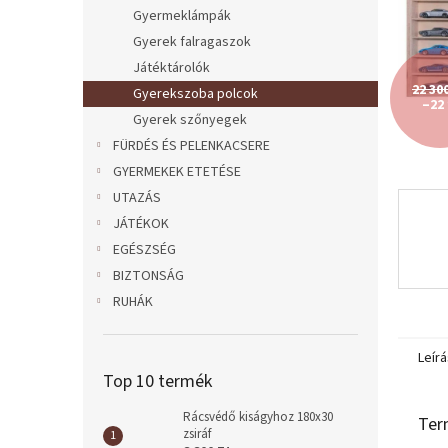
l
Gyermeklámpák
Gyerek falragaszok
Játéktárolók
22 30
Gyerekszoba polcok
–22
Gyerek szőnyegek
FÜRDÉS ÉS PELENKACSERE
GYERMEKEK ETETÉSE
UTAZÁS
JÁTÉKOK
EGÉSZSÉG
BIZTONSÁG
RUHÁK
Leírá
Top 10 termék
Rácsvédő kiságyhoz 180x30
Ter
zsiráf