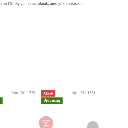
con 80 hely van az autóknak, amelyek a válaszfal
Kód:
231-1729
Kód:
231-1681
Akció
g
Újdonság
14 700
Következő
Ft
–10 %