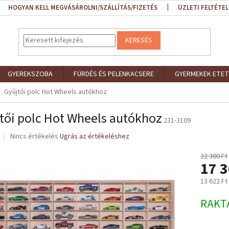
HOGYAN KELL MEGVÁSÁROLNI/SZÁLLÍTÁS/FIZETÉS
ÜZLETI FELTÉTEL
KERESÉS
GYEREKSZOBA
FÜRDÉS ÉS PELENKACSERE
GYERMEKEK ETET
Gyűjtői polc Hot Wheels autókhoz
tői polc Hot Wheels autókhoz
231-3109
A
Nincs értékelés
Ugrás az értékeléshez
termék
átlagos
22 300 Ft
17 3
értékelése
5-
13 622 Ft
ből
0,0
Egységár
RAKT
csillag.