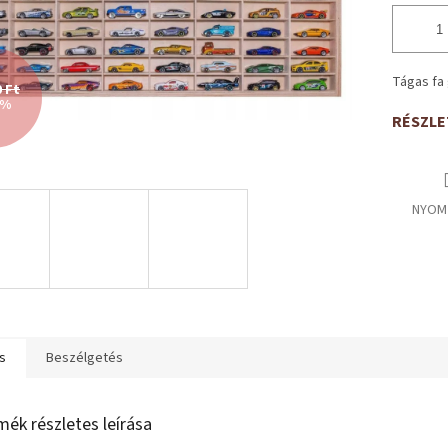
Tágas fa 
0 Ft
 %
RÉSZLE
NYOM
s
Beszélgetés
mék részletes leírása