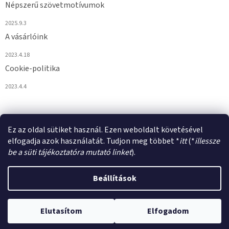
Népszerű szövetmotívumok
2025.9.3
A vásárlóink
2023.4.18
Cookie-politika
2023.4.4
Ez az oldal sütiket használ. Ezen weboldalt követésével
elfogadja azok használatát. Tudjon meg többet *
itt
(*
illessze
be a süti tájékoztatóra mutató linket
).
Shoptet készítette
Beállítások
Copyright 2026
VULPIROKA.HU
. Minden jog fenntartva.
Süti
Elutasítom
Elfogadom
beállítások szerkesztése