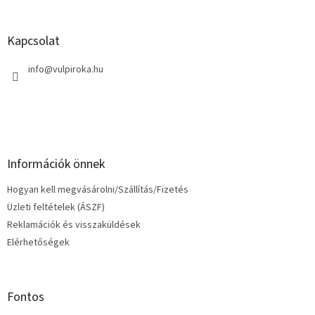
á
b
l
Kapcsolat
é
c
info
@
vulpiroka.hu
Információk önnek
Hogyan kell megvásárolni/Szállítás/Fizetés
Üzleti feltételek (ÁSZF)
Reklamációk és visszaküldések
Elérhetőségek
Fontos