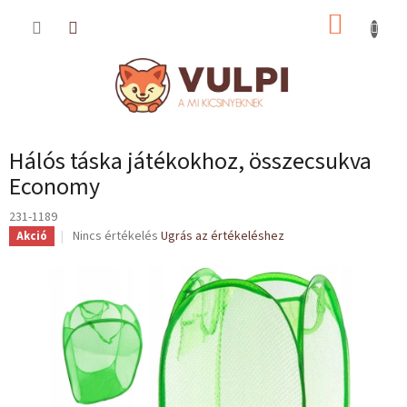
Ugrás
KOSÁR
a
fő
tartalomhoz
Hálós táska játékokhoz, összecsukva
Economy
231-1189
A
Nincs értékelés
Ugrás az értékeléshez
Akció
termék
átlagos
értékelése
5-
ből
0,0
csillag.