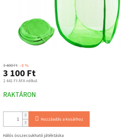
3 400 Ft
–8 %
3 100 Ft
2 441 Ft ÁFA nélkül
Egységár:
RAKTÁRON
Hozzáadás a kosárhoz
Hálós összecsukható játéktáska