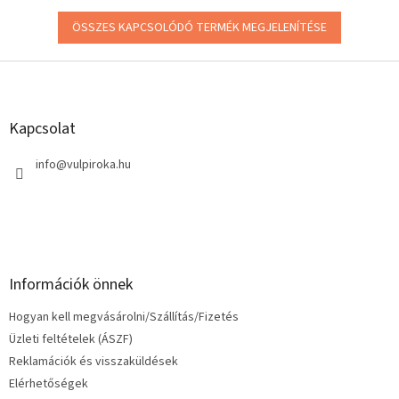
ÖSSZES KAPCSOLÓDÓ TERMÉK MEGJELENÍTÉSE
L
á
b
l
Kapcsolat
é
c
info
@
vulpiroka.hu
Információk önnek
Hogyan kell megvásárolni/Szállítás/Fizetés
Üzleti feltételek (ÁSZF)
Reklamációk és visszaküldések
Elérhetőségek