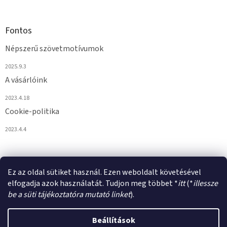
Fontos
Népszerű szövetmotívumok
2025.9.3
A vásárlóink
2023.4.18
Cookie-politika
2023.4.4
Ez az oldal sütiket használ. Ezen weboldalt követésével
elfogadja azok használatát. Tudjon meg többet *
itt
(*
illessze
be a süti tájékoztatóra mutató linket
).
Shoptet készítette
Beállítások