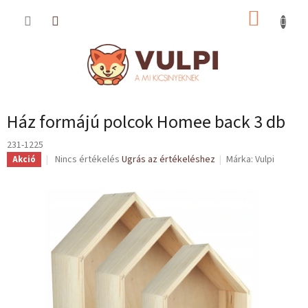
Ugrás
KOSÁR
a
fő
tartalomhoz
Ház formájú polcok Homee back 3 db
231-1225
A
Nincs értékelés
Ugrás az értékeléshez
Márka:
Vulpi
Akció
termék
átlagos
értékelése
5-
ből
0,0
csillag.