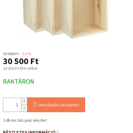
33 900 Ft
–10 %
30 500 Ft
24 016 Ft ÁFA nélkül
Egységár:
RAKTÁRON
Hozzáadás a kosárhoz
3 db kis ház polc készlet
RÉSZLETES INFORMÁCIÓ