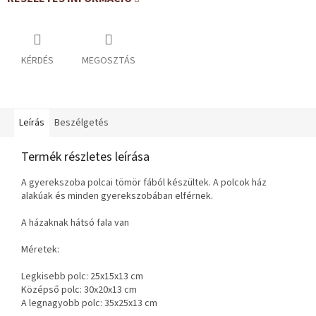
KÉRDÉS
MEGOSZTÁS
Leírás
Beszélgetés
Termék részletes leírása
A gyerekszoba polcai tömör fából készültek. A polcok ház
alakúak és minden gyerekszobában elférnek.
A házaknak hátsó fala van
Méretek:
Legkisebb polc: 25x15x13 cm
Középső polc: 30x20x13 cm
A legnagyobb polc: 35x25x13 cm