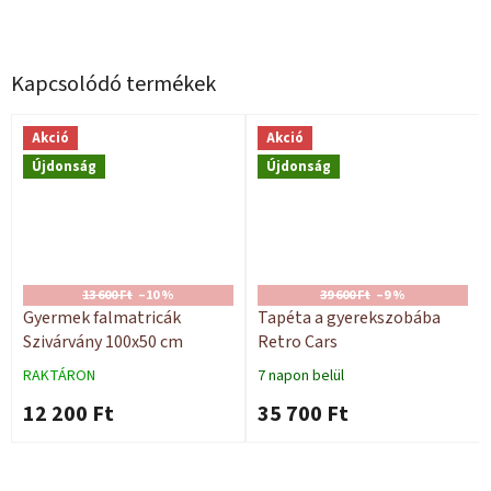
Kapcsolódó termékek
Akció
Akció
Újdonság
Újdonság
13 600 Ft
–10 %
39 600 Ft
–9 %
Gyermek falmatricák
Tapéta a gyerekszobába
Szivárvány 100x50 cm
Retro Cars
RAKTÁRON
7 napon belül
12 200 Ft
35 700 Ft