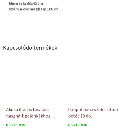
Méretek:
60x40 cm
Szám a csomagban:
100 db
Kapcsolódó termékek
Akuku illatos tasakok
Canpol baba szülés utáni
használt pelenkákhoz
betét 10 db
100db
Szuperabszorbens
RAKTÁRON
RAKTÁRON