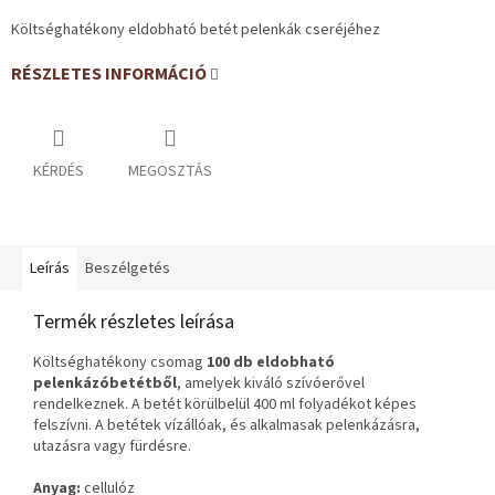
Költséghatékony eldobható betét pelenkák cseréjéhez
RÉSZLETES INFORMÁCIÓ
KÉRDÉS
MEGOSZTÁS
Leírás
Beszélgetés
Termék részletes leírása
Költséghatékony csomag
100 db eldobható
pelenkázóbetétből
, amelyek kiváló szívóerővel
rendelkeznek. A betét körülbelül 400 ml folyadékot képes
felszívni. A betétek vízállóak, és alkalmasak pelenkázásra,
utazásra vagy fürdésre.
Anyag:
cellulóz