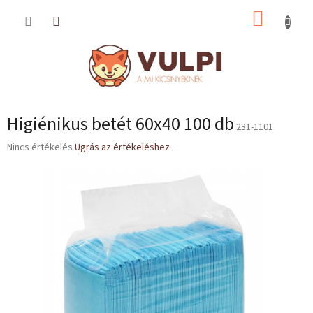
Ugrás
KOSÁR
a
fő
tartalomhoz
Higiénikus betét 60x40 100 db
231-1101
A
Nincs értékelés
Ugrás az értékeléshez
termék
átlagos
értékelése
5-
ből
0,0
csillag.