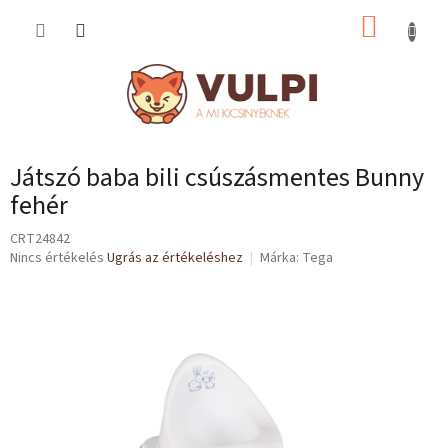
Ugrás
KOSÁR
a
fő
tartalomhoz
Játszó baba bili csúszásmentes Bunny
fehér
CRT24842
A
Nincs értékelés
Ugrás az értékeléshez
Márka:
Tega
termék
átlagos
értékelése
5-
ből
0,0
csillag.