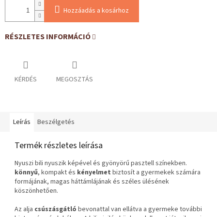
Hozzáadás a kosárhoz
RÉSZLETES INFORMÁCIÓ
KÉRDÉS
MEGOSZTÁS
Leírás
Beszélgetés
Termék részletes leírása
Nyuszi bili nyuszik képével és gyönyörű pasztell színekben.
könnyű
, kompakt és
kényelmet
biztosít a gyermekek számára
formájának, magas háttámlájának és széles ülésének
köszönhetően.
Az alja
csúszásgátló
bevonattal van ellátva a gyermeke további