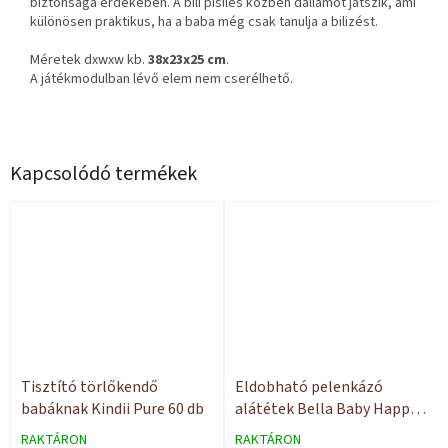
biztonsága érdekében. A bili pisilés közben dallamot játszik, ami
különösen praktikus, ha a baba még csak tanulja a bilizést.
Méretek dxwxw kb.
38x23x25 cm
.
A játékmodulban lévő elem nem cserélhető.
Kapcsolódó termékek
Tisztító törlőkendő
Eldobható pelenkázó
babáknak Kindii Pure 60 db
alátétek Bella Baby Happy
60x60 10 db
RAKTÁRON
RAKTÁRON