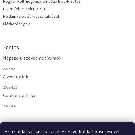
Hogyan kell megvásárolni/Szállítás/Fizetés
Üzleti feltételek (ÁSZF)
Reklamációk és visszaküldések
Elérhetőségek
Fontos
Népszerű szövetmotívumok
2025.9.3
A vásárlóink
2023.4.18
Cookie-politika
2023.4.4
Ez az oldal sütiket használ. Ezen weboldalt követésével