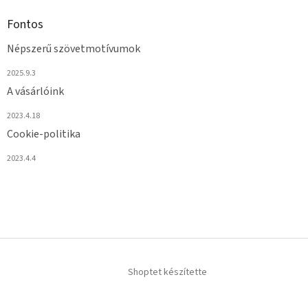
Fontos
Népszerű szövetmotívumok
2025.9.3
A vásárlóink
2023.4.18
Cookie-politika
2023.4.4
Shoptet készítette