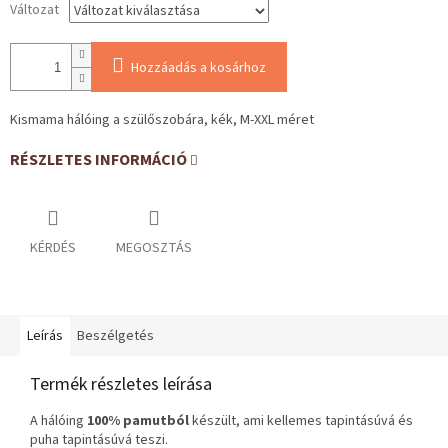
Változat
Hozzáadás a kosárhoz
Kismama hálóing a szülőszobára, kék, M-XXL méret
RÉSZLETES INFORMÁCIÓ
KÉRDÉS
MEGOSZTÁS
Leírás
Beszélgetés
Termék részletes leírása
A hálóing
100% pamutból
készült, ami kellemes tapintásúvá és
puha tapintásúvá teszi.