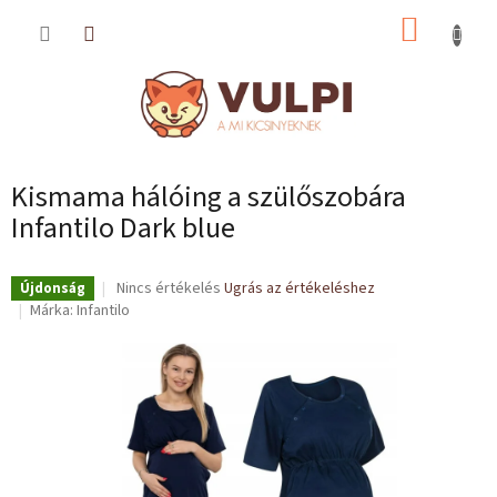
Ugrás
KOSÁR
a
fő
tartalomhoz
Kismama hálóing a szülőszobára
Infantilo Dark blue
A
Nincs értékelés
Ugrás az értékeléshez
Újdonság
termék
Márka:
Infantilo
átlagos
értékelése
5-
ből
0,0
csillag.