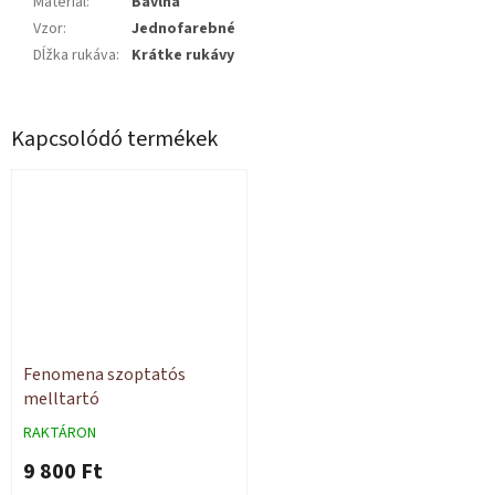
Materiál
:
Bavlna
Vzor
:
Jednofarebné
Dĺžka rukáva
:
Krátke rukávy
Kapcsolódó termékek
Fenomena szoptatós
melltartó
RAKTÁRON
9 800 Ft