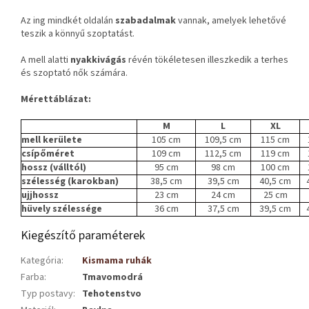
Az ing mindkét oldalán
szabadalmak
vannak, amelyek lehetővé
teszik a könnyű szoptatást.
A mell alatti
nyakkivágás
révén tökéletesen illeszkedik a terhes
és szoptató nők számára.
Mérettáblázat:
M
L
XL
mell kerülete
105 cm
109,5 cm
115 cm
csípőméret
109 cm
112,5 cm
119 cm
hossz (válltól)
95 cm
98 cm
100 cm
szélesség (karokban)
38,5 cm
39,5 cm
40,5 cm
ujjhossz
23 cm
24 cm
25 cm
hüvely szélessége
36 cm
37,5 cm
39,5 cm
Kiegészítő paraméterek
Kategória
:
Kismama ruhák
Farba
:
Tmavomodrá
Typ postavy
:
Tehotenstvo