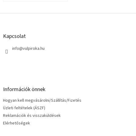
L
á
b
l
Kapcsolat
é
c
info
@
vulpiroka.hu
Információk önnek
Hogyan kell megvásárolni/Szállítás/Fizetés
Üzleti feltételek (ÁSZF)
Reklamációk és visszaküldések
Elérhetőségek