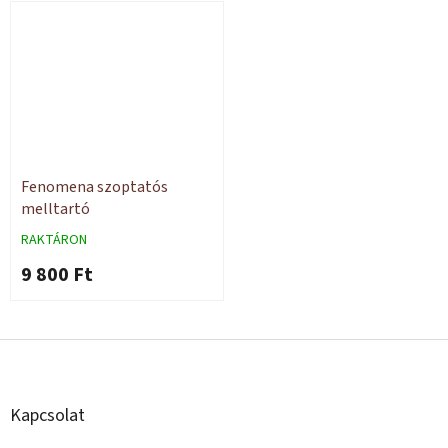
Fenomena szoptatós
melltartó
RAKTÁRON
9 800 Ft
L
á
b
l
Kapcsolat
é