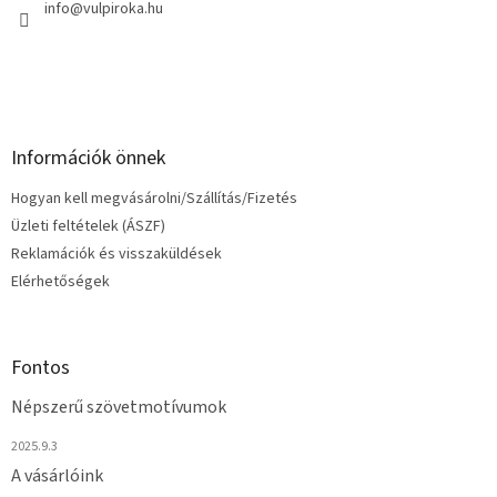
c
info
@
vulpiroka.hu
Információk önnek
Hogyan kell megvásárolni/Szállítás/Fizetés
Üzleti feltételek (ÁSZF)
Reklamációk és visszaküldések
Elérhetőségek
Fontos
Népszerű szövetmotívumok
2025.9.3
A vásárlóink