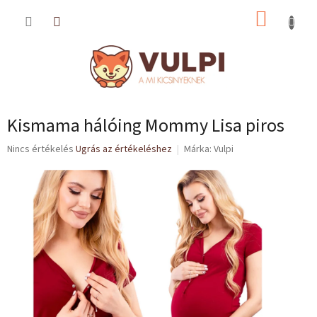
Ugrás
KOSÁR
a
fő
tartalomhoz
Kismama hálóing Mommy Lisa piros
A
Nincs értékelés
Ugrás az értékeléshez
Márka:
Vulpi
termék
átlagos
értékelése
5-
ből
0,0
csillag.