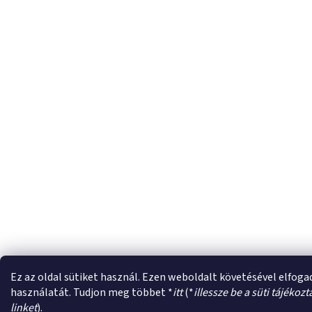
Ez az oldal sütiket használ. Ezen weboldalt követésével elfoga
használatát. Tudjon meg többet *
itt
(*
illessze be a süti tájékoz
linket
).