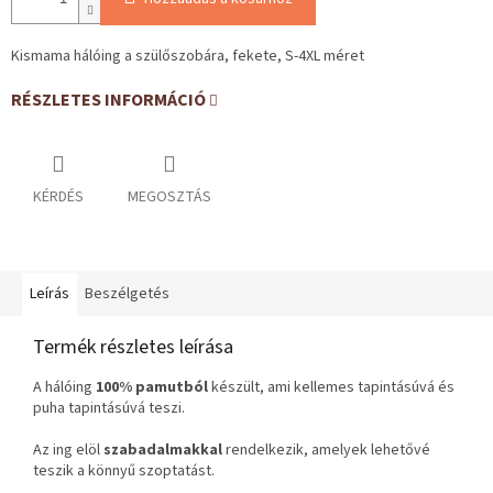
Kismama hálóing a szülőszobára, fekete, S-4XL méret
RÉSZLETES INFORMÁCIÓ
KÉRDÉS
MEGOSZTÁS
Leírás
Beszélgetés
Termék részletes leírása
A hálóing
100% pamutból
készült, ami kellemes tapintásúvá és
puha tapintásúvá teszi.
Az ing elöl
szabadalmakkal
rendelkezik, amelyek lehetővé
teszik a könnyű szoptatást.