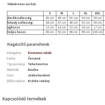
Túlméretes asztal:
S
M
L
XL
XXL
derékszélesség
45 cm
48 cm
50 cm
54 cm
58 cm
hónalj szélesség
44 cm
47 cm
48 cm
53 cm
56 cm
ujjhossz
13 cm
14 cm
15 cm
16 cm
17 cm
teljes hossz
90 cm
92 cm
96 cm
99 cm
100 cm
Kiegészítő paraméterek
Kategória
:
Kismama ruhák
Farba
:
Červená
Typ postavy
:
Tehotenstvo
Materiál
:
Bavlna
Vzor
:
Jednofarebné
Dĺžka rukáva
:
Krátke rukávy
Kapcsolódó termékek