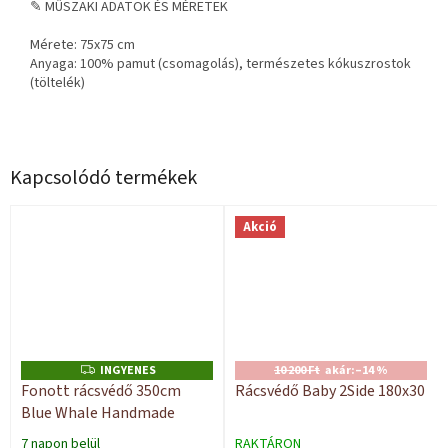
✎ MŰSZAKI ADATOK ÉS MÉRETEK
Mérete: 75x75 cm
Anyaga: 100% pamut (csomagolás), természetes kókuszrostok
(töltelék)
Kapcsolódó termékek
Akció
INGYENES
10 200 Ft
akár:
–14 %
I
N
Fonott rácsvédő 350cm
Rácsvédő Baby 2Side 180x30
G
Blue Whale Handmade
Y
E
N
7 napon belül
RAKTÁRON