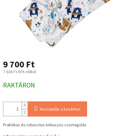
9 700 Ft
7 638 Ft ÁFA nélkül
Egységár:
RAKTÁRON
Hozzáadás a kosárhoz
Praktikus és robusztus kókuszos csomagolás