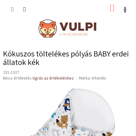
Ugrás
KOSÁR
a
fő
tartalomhoz
Kókuszos töltelékes pólyás BABY erdei
állatok kék
231-1327
A
Nincs értékelés
Ugrás az értékeléshez
Márka:
Infantilo
termék
átlagos
értékelése
5-
ből
0,0
csillag.