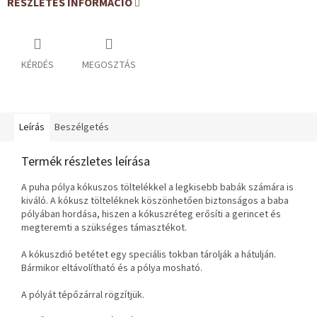
RÉSZLETES INFORMÁCIÓ
KÉRDÉS
MEGOSZTÁS
Leírás
Beszélgetés
Termék részletes leírása
A puha pólya kókuszos töltelékkel a legkisebb babák számára is
kiváló. A kókusz tölteléknek köszönhetően biztonságos a baba
pólyában hordása, hiszen a kókuszréteg erősíti a gerincet és
megteremti a szükséges támasztékot.
A kókuszdió betétet egy speciális tokban tárolják a hátulján.
Bármikor eltávolítható és a pólya mosható.
A pólyát tépőzárral rögzítjük.