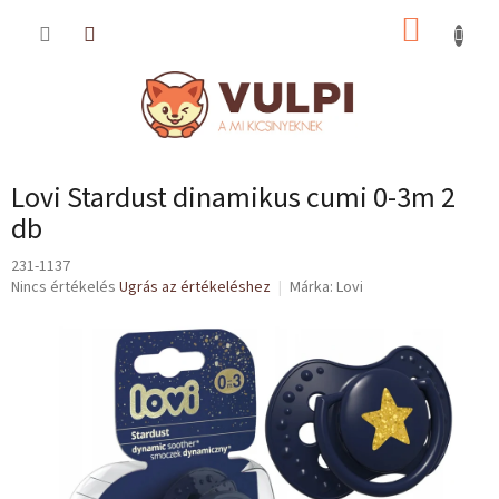
Ugrás
KOSÁR
a
fő
tartalomhoz
Lovi Stardust dinamikus cumi 0-3m 2
db
231-1137
A
Nincs értékelés
Ugrás az értékeléshez
Márka:
Lovi
termék
átlagos
értékelése
5-
ből
0,0
csillag.