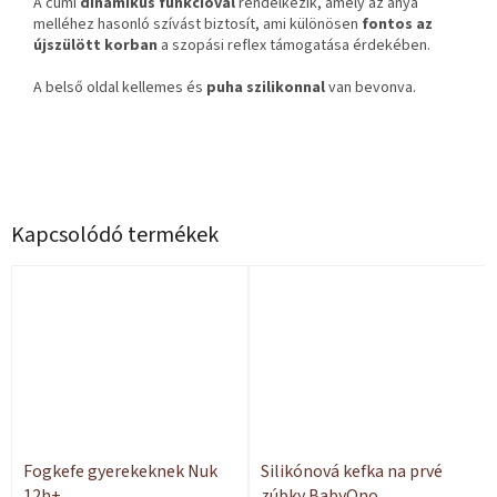
A cumi
dinamikus funkcióval
rendelkezik, amely az anya
melléhez hasonló szívást biztosít, ami különösen
fontos az
újszülött korban
a szopási reflex támogatása érdekében.
A belső oldal kellemes és
puha szilikonnal
van bevonva.
Kapcsolódó termékek
Fogkefe gyerekeknek Nuk
Silikónová kefka na prvé
12h+
zúbky BabyOno