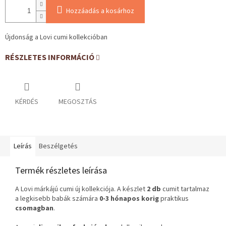
Hozzáadás a kosárhoz
Újdonság a Lovi cumi kollekcióban
RÉSZLETES INFORMÁCIÓ
KÉRDÉS
MEGOSZTÁS
Leírás
Beszélgetés
Termék részletes leírása
A Lovi márkájú cumi új kollekciója. A készlet
2 db
cumit tartalmaz
a legkisebb babák számára
0-3 hónapos korig
praktikus
csomagban
.