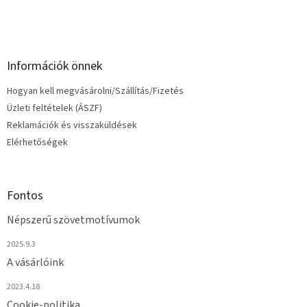
í
t
á
s
e
Információk önnek
l
e
Hogyan kell megvásárolni/Szállítás/Fizetés
m
e
Üzleti feltételek (ÁSZF)
i
Reklamációk és visszaküldések
Elérhetőségek
Fontos
Népszerű szövetmotívumok
2025.9.3
A vásárlóink
2023.4.18
Cookie-politika