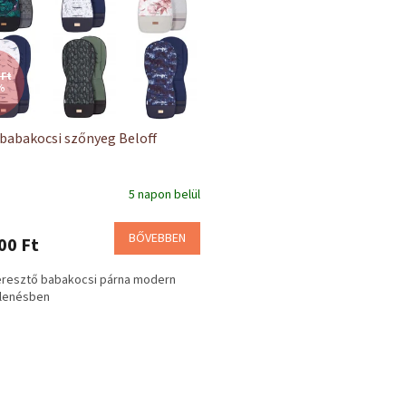
 Ft
%
 babakocsi szőnyeg Beloff
5 napon belül
BŐVEBBEN
00 Ft
eresztő babakocsi párna modern
lenésben
L
i
s
t