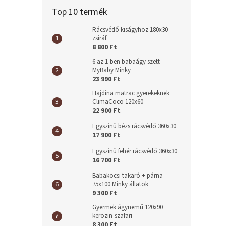
Top 10 termék
Rácsvédő kiságyhoz 180x30
zsiráf
8 800 Ft
6 az 1-ben babaágy szett
MyBaby Minky
23 990 Ft
Hajdina matrac gyerekeknek
ClimaCoco 120x60
22 900 Ft
Egyszínű bézs rácsvédő 360x30
17 900 Ft
Egyszínű fehér rácsvédő 360x30
16 700 Ft
Babakocsi takaró + párna
75x100 Minky állatok
9 300 Ft
Gyermek ágynemű 120x90
kerozin-szafari
8 300 Ft