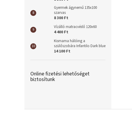
Gyermek ágynemű 135x100
szarvas
8 300 Ft
Vízálló matracvédő 120x60
4 400 Ft
Kismama hálóing a
szülőszobára Infantilo Dark blue
14 100 Ft
Online fizetési lehetőséget
biztosítunk
L
á
b
l