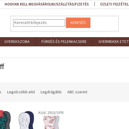
HOGYAN KELL MEGVÁSÁROLNI/SZÁLLÍTÁS/FIZETÉS
ÜZLETI FELTÉTEL
KERESÉS
GYEREKSZOBA
FÜRDÉS ÉS PELENKACSERE
GYERMEKEK ETET
ff
k
Legolcsóbb elöl
Legdrágább
ABC szerint
Kód:
2918/SPR
ó