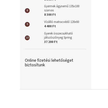
Gyermek ágynemű 135x100
szarvas
8 300 Ft
Vízálló matracvédő 120x60
4 400 Ft
Gyerek összecsukható
játszószőnyeg Spring
37 200 Ft
Online fizetési lehetőséget
biztosítunk
L
á
b
l