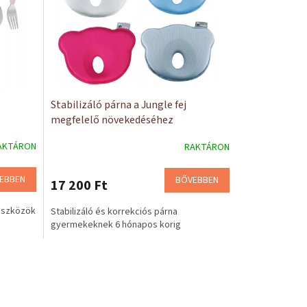
Stabilizáló párna a Jungle fej
megfelelő növekedéséhez
AKTÁRON
RAKTÁRON
EBBEN
BŐVEBBEN
17 200 Ft
eszközök
Stabilizáló és korrekciós párna
gyermekeknek 6 hónapos korig