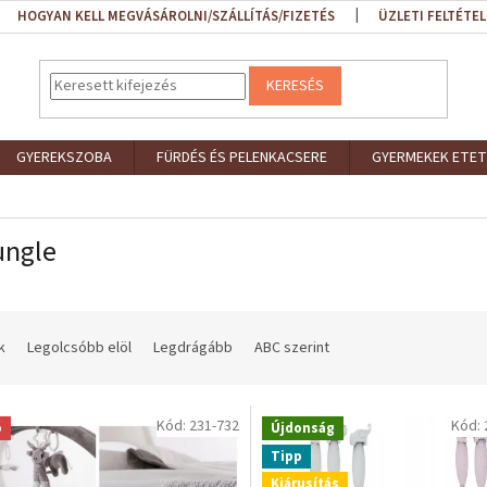
HOGYAN KELL MEGVÁSÁROLNI/SZÁLLÍTÁS/FIZETÉS
ÜZLETI FELTÉTEL
KERESÉS
GYEREKSZOBA
FÜRDÉS ÉS PELENKACSERE
GYERMEKEK ETET
ungle
k
Legolcsóbb elöl
Legdrágább
ABC szerint
Kód:
231-732
Kód:
ó
Újdonság
Tipp
Kiárusítás