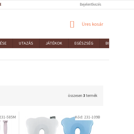
EK (ÁSZF)
REKLAMÁCIÓK ÉS VISSZAKÜLDÉSEK
Bejelentkezés
ELÉRHETŐSÉGEK
KOSÁR
Üres kosár
ÉSE
UTAZÁS
JÁTÉKOK
EGÉSZSÉG
BIZTONSÁG
összesen
3
termék
231-585M
Kód:
231-109B