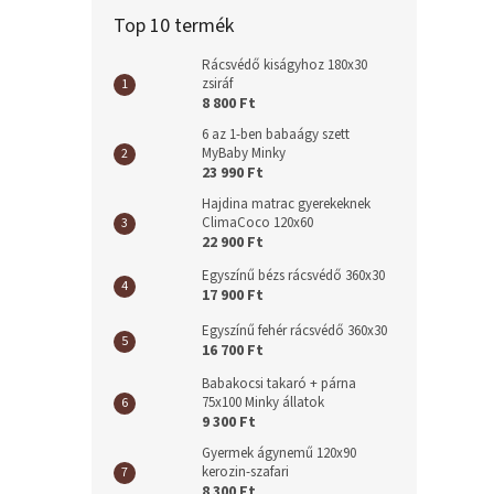
Top 10 termék
Rácsvédő kiságyhoz 180x30
zsiráf
8 800 Ft
6 az 1-ben babaágy szett
MyBaby Minky
23 990 Ft
Hajdina matrac gyerekeknek
ClimaCoco 120x60
22 900 Ft
Egyszínű bézs rácsvédő 360x30
17 900 Ft
Egyszínű fehér rácsvédő 360x30
16 700 Ft
Babakocsi takaró + párna
75x100 Minky állatok
9 300 Ft
Gyermek ágynemű 120x90
kerozin-szafari
8 300 Ft