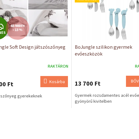
I
65 900 Ft
–13 %
NES
N
ngle Soft Design játszószőnyeg
BoJungle szilikon gyermek
G
evőeszközök
Y
RAKTÁRON
R
E
BŐV
Kosárba
13 700 Ft
00 Ft
N
Gyermek rozsdamentes acél evő
ószőnyeg gyerekeknek
E
gyönyörű kivitelben
S
L
i
s
t