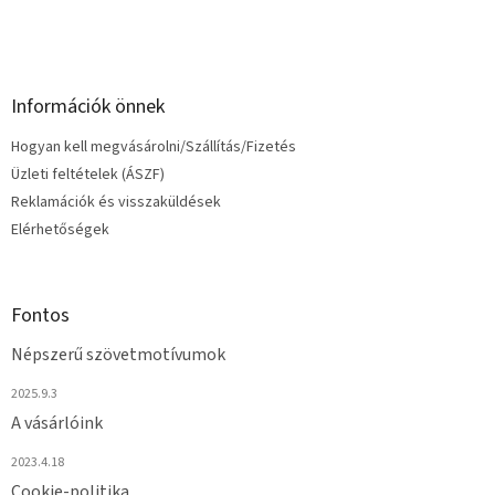
í
t
á
s
e
Információk önnek
l
e
Hogyan kell megvásárolni/Szállítás/Fizetés
m
e
Üzleti feltételek (ÁSZF)
i
Reklamációk és visszaküldések
Elérhetőségek
Fontos
Népszerű szövetmotívumok
2025.9.3
A vásárlóink
2023.4.18
Cookie-politika