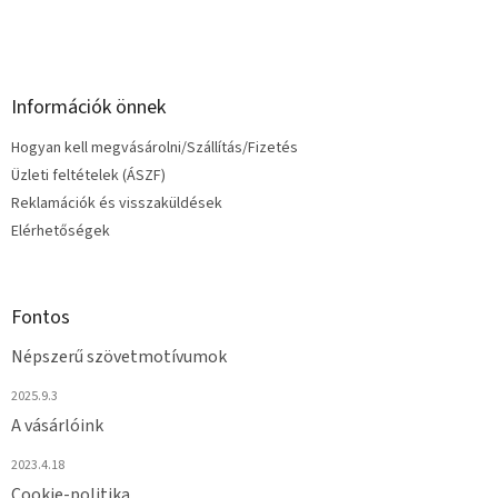
í
t
á
s
e
Információk önnek
l
e
Hogyan kell megvásárolni/Szállítás/Fizetés
m
e
Üzleti feltételek (ÁSZF)
i
Reklamációk és visszaküldések
Elérhetőségek
Fontos
Népszerű szövetmotívumok
2025.9.3
A vásárlóink
2023.4.18
Cookie-politika