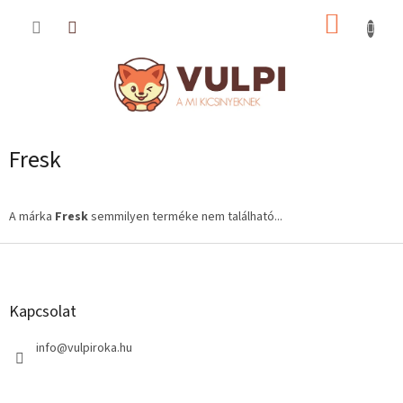
Ugrás
KOSÁR
a
fő
tartalomhoz
Fresk
A márka
Fresk
semmilyen terméke nem található...
L
á
b
l
Kapcsolat
é
c
info
@
vulpiroka.hu