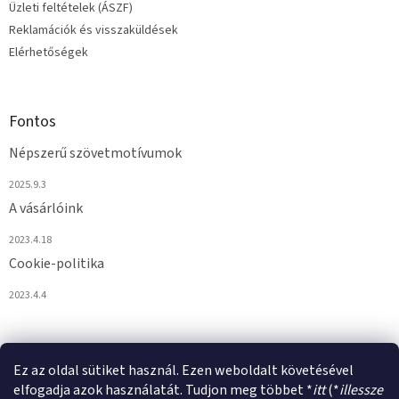
e
Üzleti feltételek (ÁSZF)
i
Reklamációk és visszaküldések
Elérhetőségek
Fontos
Népszerű szövetmotívumok
2025.9.3
A vásárlóink
2023.4.18
Cookie-politika
2023.4.4
Ez az oldal sütiket használ. Ezen weboldalt követésével
elfogadja azok használatát. Tudjon meg többet *
itt
(*
illessze