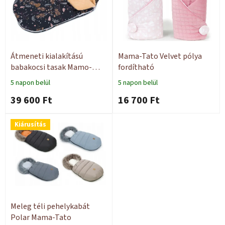
m
k
é
r
k
e
e
n
k
d
l
e
Átmeneti kialakítású
Mama-Tato Velvet pólya
i
z
babakocsi tasak Mamo-
fordítható
s
é
Tato
5 napon belül
5 napon belül
t
s
39 600 Ft
16 700 Ft
á
e
j
a
Kiárusítás
Meleg téli pehelykabát
Polar Mama-Tato