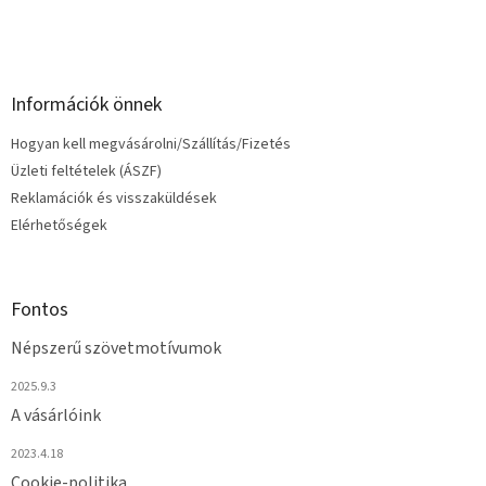
í
t
á
s
e
Információk önnek
l
e
Hogyan kell megvásárolni/Szállítás/Fizetés
m
e
Üzleti feltételek (ÁSZF)
i
Reklamációk és visszaküldések
Elérhetőségek
Fontos
Népszerű szövetmotívumok
2025.9.3
A vásárlóink
2023.4.18
Cookie-politika