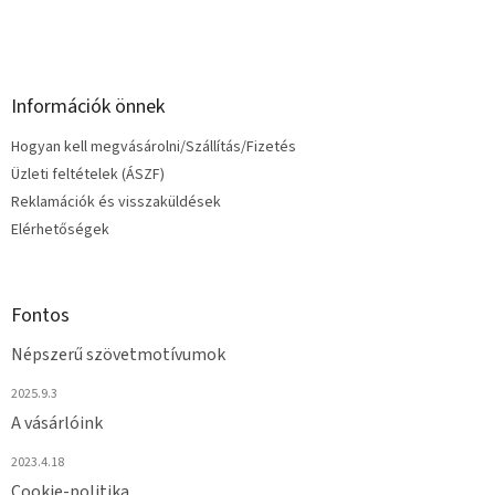
í
t
á
s
e
Információk önnek
l
e
Hogyan kell megvásárolni/Szállítás/Fizetés
m
e
Üzleti feltételek (ÁSZF)
i
Reklamációk és visszaküldések
Elérhetőségek
Fontos
Népszerű szövetmotívumok
2025.9.3
A vásárlóink
2023.4.18
Cookie-politika