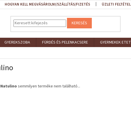
HOGYAN KELL MEGVÁSÁROLNI/SZÁLLÍTÁS/FIZETÉS
ÜZLETI FELTÉTEL
KERESÉS
GYEREKSZOBA
FÜRDÉS ÉS PELENKACSERE
GYERMEKEK ETET
lino
a
Natulino
semmilyen terméke nem található...