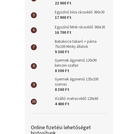
22 900 Ft
Egyszínű bézs rácsvédő 360x30
17 900 Ft
Egyszínű fehér rácsvédő 360x30
16 700 Ft
Babakocsi takaró + párna
75x100 Minky állatok
9 300 Ft
Gyermek ágynemű 120x90
kerozin-szafari
8 300 Ft
Gyermek ágynemű 135x100
szarvas
8 300 Ft
Vízálló matracvédő 120x60
4 400 Ft
Online fizetési lehetőséget
biztosítunk