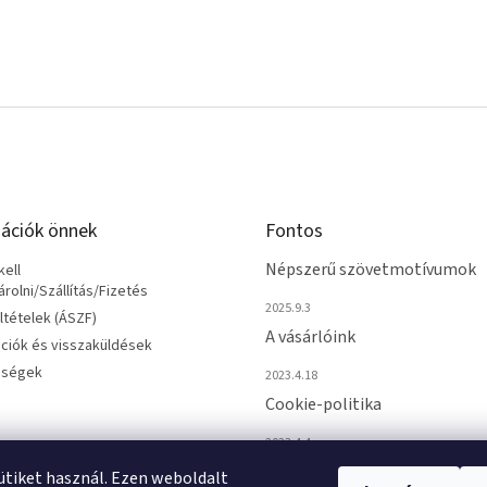
ációk önnek
Fontos
Népszerű szövetmotívumok
ell
olni/Szállítás/Fizetés
2025.9.3
eltételek (ÁSZF)
A vásárlóink
ciók és visszaküldések
őségek
2023.4.18
Cookie-politika
2023.4.4
sütiket használ. Ezen weboldalt