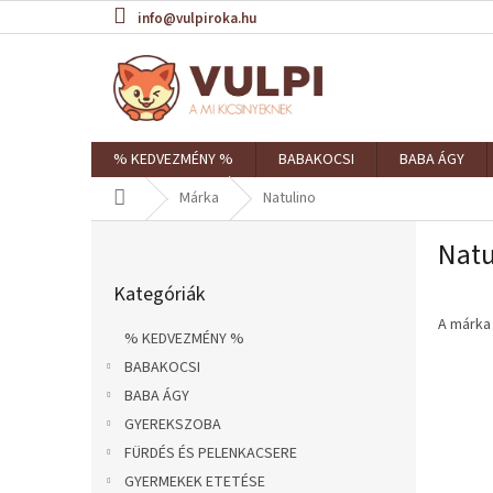
Ugrás
info@vulpiroka.hu
a
fő
tartalomhoz
% KEDVEZMÉNY %
BABAKOCSI
BABA ÁGY
Kezdőlap
Márka
Natulino
O
Natu
l
Kategóriák
d
Kategóriák
átugrása
a
l
A márk
% KEDVEZMÉNY %
s
BABAKOCSI
ó
BABA ÁGY
p
a
GYEREKSZOBA
n
FÜRDÉS ÉS PELENKACSERE
e
GYERMEKEK ETETÉSE