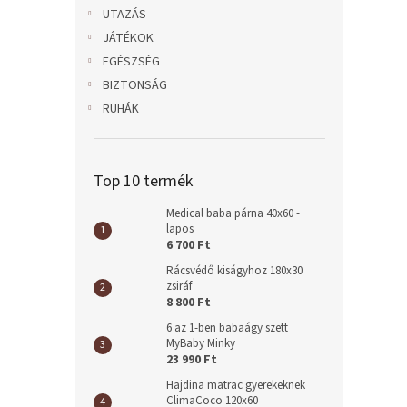
l
UTAZÁS
JÁTÉKOK
EGÉSZSÉG
BIZTONSÁG
RUHÁK
Top 10 termék
Medical baba párna 40x60 -
lapos
6 700 Ft
Rácsvédő kiságyhoz 180x30
zsiráf
8 800 Ft
6 az 1-ben babaágy szett
MyBaby Minky
23 990 Ft
Hajdina matrac gyerekeknek
ClimaCoco 120x60