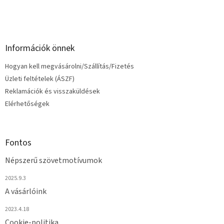
í
t
á
s
e
Információk önnek
l
e
Hogyan kell megvásárolni/Szállítás/Fizetés
m
e
Üzleti feltételek (ÁSZF)
i
Reklamációk és visszaküldések
Elérhetőségek
Fontos
Népszerű szövetmotívumok
2025.9.3
A vásárlóink
2023.4.18
Cookie-politika