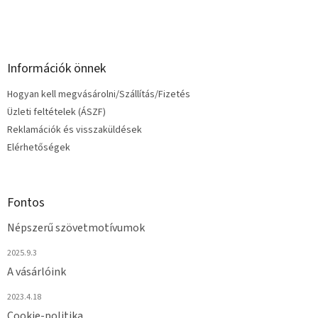
í
t
á
s
e
Információk önnek
l
e
Hogyan kell megvásárolni/Szállítás/Fizetés
m
e
Üzleti feltételek (ÁSZF)
i
Reklamációk és visszaküldések
Elérhetőségek
Fontos
Népszerű szövetmotívumok
2025.9.3
A vásárlóink
2023.4.18
Cookie-politika