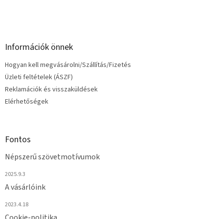
í
t
á
s
e
Információk önnek
l
e
Hogyan kell megvásárolni/Szállítás/Fizetés
m
e
Üzleti feltételek (ÁSZF)
i
Reklamációk és visszaküldések
Elérhetőségek
Fontos
Népszerű szövetmotívumok
2025.9.3
A vásárlóink
2023.4.18
Cookie-politika