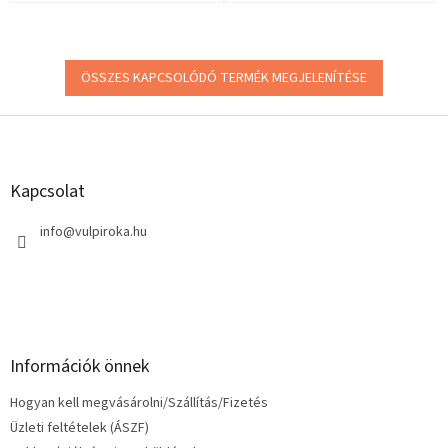
ÖSSZES KAPCSOLÓDÓ TERMÉK MEGJELENÍTÉSE
L
á
b
l
Kapcsolat
é
c
info
@
vulpiroka.hu
Információk önnek
Hogyan kell megvásárolni/Szállítás/Fizetés
Üzleti feltételek (ÁSZF)