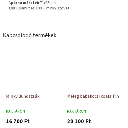
A
párna méretei:
71x35 cm
100%
pamut és 100% minky szövet
Kapcsolódó termékek
Minky Bundazsák
Meleg babakocsi koala Tin
RAKTÁRON
RAKTÁRON
16 700 Ft
20 100 Ft