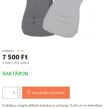
8 600 Ft
–12 %
7 500 Ft
5 906 Ft ÁFA nélkül
Egységár:
RAKTÁRON
Hozzáadás a kosárhoz
Praktikus, megfordítható babakocsi szőnyeg 71x35 cm-es méretben