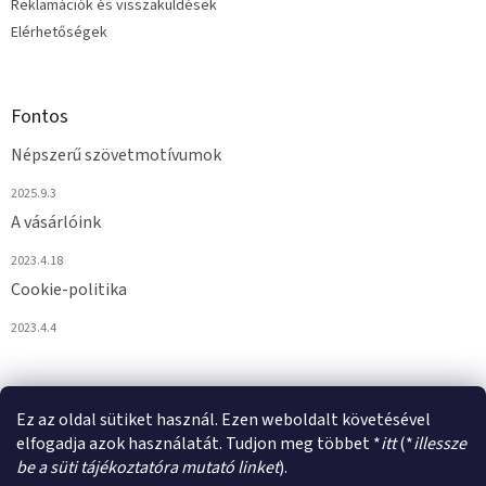
Reklamációk és visszaküldések
Elérhetőségek
Fontos
Népszerű szövetmotívumok
2025.9.3
A vásárlóink
2023.4.18
Cookie-politika
2023.4.4
Ez az oldal sütiket használ. Ezen weboldalt követésével
elfogadja azok használatát. Tudjon meg többet *
itt
(*
illessze
be a süti tájékoztatóra mutató linket
).