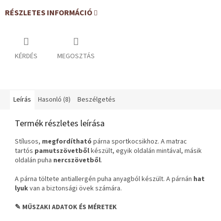
RÉSZLETES INFORMÁCIÓ
KÉRDÉS
MEGOSZTÁS
Leírás
Hasonló (8)
Beszélgetés
Termék részletes leírása
Stílusos,
megfordítható
párna sportkocsikhoz. A matrac
tartós
pamutszövetből
készült, egyik oldalán mintával, másik
oldalán puha
nercszövetből
.
A párna töltete antiallergén puha anyagból készült. A párnán
hat
lyuk
van a biztonsági övek számára.
✎ MŰSZAKI ADATOK ÉS MÉRETEK