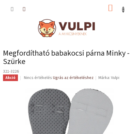
Ugrás
KOSÁR
a
fő
tartalomhoz
Megfordítható babakocsi párna Minky -
Szürke
321-3226
A
Nincs értékelés
Ugrás az értékeléshez
Márka:
Vulpi
Akció
termék
átlagos
értékelése
5-
ből
0,0
csillag.