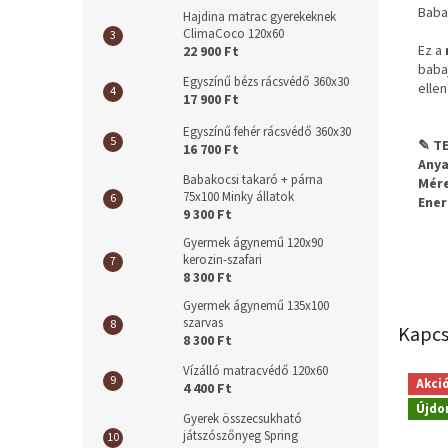
Baba
Hajdina matrac gyerekeknek
ClimaCoco 120x60
Ez a
22 900 Ft
baba
Egyszínű bézs rácsvédő 360x30
ellen
17 900 Ft
Egyszínű fehér rácsvédő 360x30
✎ TE
16 700 Ft
Anya
Babakocsi takaró + párna
Mére
75x100 Minky állatok
Ener
9 300 Ft
Gyermek ágynemű 120x90
kerozin-szafari
8 300 Ft
Gyermek ágynemű 135x100
szarvas
Kapcs
8 300 Ft
Vízálló matracvédő 120x60
Akci
4 400 Ft
Újdo
Gyerek összecsukható
játszószőnyeg Spring