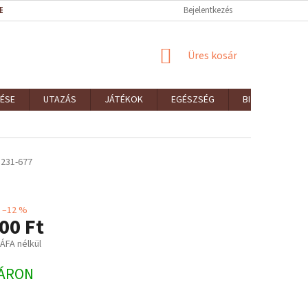
EK (ÁSZF)
REKLAMÁCIÓK ÉS VISSZAKÜLDÉSEK
Bejelentkezés
ELÉRHETŐSÉGEK
KOSÁR
Üres kosár
ÉSE
UTAZÁS
JÁTÉKOK
EGÉSZSÉG
BIZTONSÁG
231-677
–12 %
00 Ft
 ÁFA nélkül
:
ÁRON