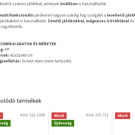
kísérő számos játékkal, amelyek
önállóan
is használhatók.
multifunkcionális
járókeret nagyon sokáig fog szolgálni a
levehető
játé
járókaként is használható.
Zenélő játékokkal
,
mágneses írótáblával
é
 rögzíthetők.
CHNIKAI ADATOK ÉS MÉRETEK
g:
PP
tek:
41x32x40 cm
giaellátás:
3x AAA elem (nem tartozék)
olódó termékek
Kód:
321-3265
Kód:
231-711
ó
Akció
Akció
nság
Újdonság