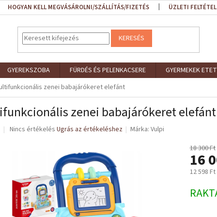
HOGYAN KELL MEGVÁSÁROLNI/SZÁLLÍTÁS/FIZETÉS
ÜZLETI FELTÉTEL
KERESÉS
GYEREKSZOBA
FÜRDÉS ÉS PELENKACSERE
GYERMEKEK ETET
ltifunkcionális zenei babajárókeret elefánt
ifunkcionális zenei babajárókeret elefánt
A
Nincs értékelés
Ugrás az értékeléshez
Márka:
Vulpi
termék
átlagos
18 300 Ft
16 0
értékelése
5-
12 598 Ft
ből
0,0
Egységár
RAKT
csillag.