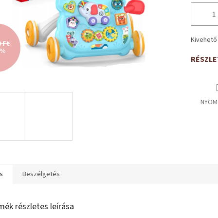
Kivehető 
0 Ft
 %
RÉSZLE
NYOM
s
Beszélgetés
mék részletes leírása