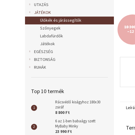
l
UTAZÁS
JÁTÉKOK
Ülőkék és járássegítők
18 30
Szőnyegek
–12
Labdafürdők
Játékok
EGÉSZSÉG
BIZTONSÁG
RUHÁK
Top 10 termék
Rácsvédő kiságyhoz 180x30
zsiráf
Leírá
8 800 Ft
6 az 1-ben babaágy szett
MyBaby Minky
Ter
23 990 Ft