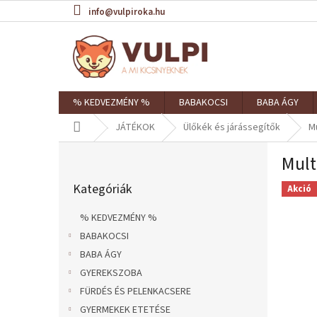
Ugrás
info@vulpiroka.hu
a
fő
tartalomhoz
% KEDVEZMÉNY %
BABAKOCSI
BABA ÁGY
Kezdőlap
JÁTÉKOK
Ülőkék és járássegítők
Mu
O
Mult
l
Kategóriák
d
Kategóriák
átugrása
Akció
a
l
% KEDVEZMÉNY %
s
BABAKOCSI
ó
BABA ÁGY
p
a
GYEREKSZOBA
n
FÜRDÉS ÉS PELENKACSERE
e
GYERMEKEK ETETÉSE