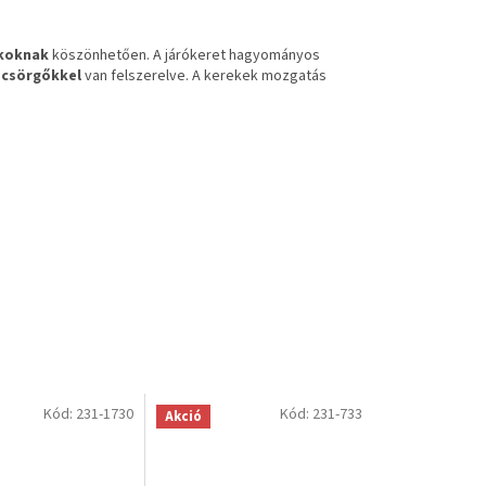
koknak
köszönhetően. A járókeret hagyományos
s
csörgőkkel
van felszerelve. A kerekek mozgatás
Kód:
231-1730
Kód:
231-733
Akció