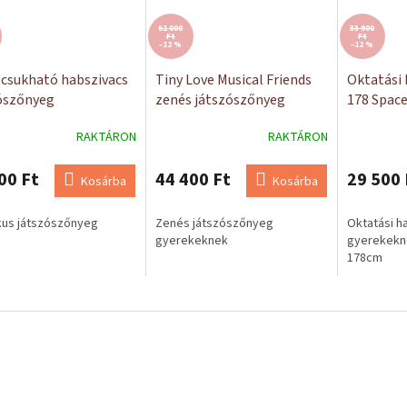
51 000
33 900
Ft
Ft
–12 %
–12 %
csukható habszivacs
Tiny Love Musical Friends
Oktatási 
ószőnyeg
zenés játszószőnyeg
178 Spac
keknek 200x180
RAKTÁRON
RAKTÁRON
s
00 Ft
44 400 Ft
29 500 
Kosárba
Kosárba
kus játszószőnyeg
Zenés játszószőnyeg
Oktatási 
gyerekeknek
gyerekekne
178cm