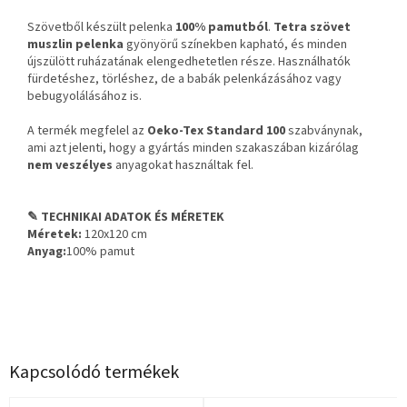
Szövetből készült pelenka
100% pamutból
.
Tetra szövet
muszlin pelenka
gyönyörű színekben kapható, és minden
újszülött ruházatának elengedhetetlen része. Használhatók
fürdetéshez, törléshez, de a babák pelenkázásához vagy
bebugyolálásához is.
A termék megfelel az
Oeko-Tex Standard 100
szabványnak,
ami azt jelenti, hogy a gyártás minden szakaszában kizárólag
nem veszélyes
anyagokat használtak fel.
✎ TECHNIKAI ADATOK ÉS MÉRETEK
Méretek:
120x120 cm
Anyag:
100% pamut
Kapcsolódó termékek