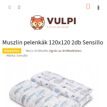
Ugrás
KOSÁR
a
fő
tartalomhoz
Muszlin pelenkák 120x120 2db Sensillo
A
Nincs értékelés
Ugrás az értékeléshez
Kiárusítás
termék
Márka:
Sensillo
átlagos
értékelése
5-
ből
0,0
csillag.