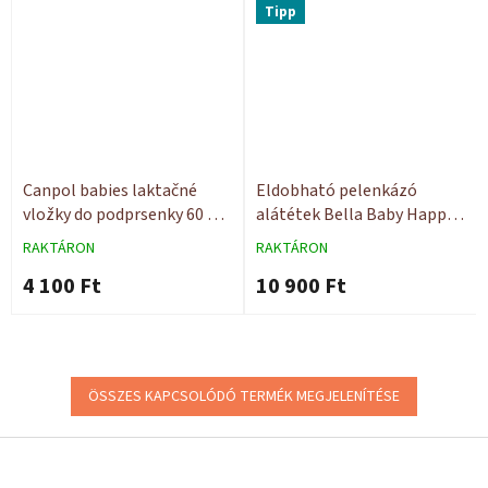
Tipp
Canpol babies laktačné
Eldobható pelenkázó
vložky do podprsenky 60 ks
alátétek Bella Baby Happy
Superabsorbent
60x60 30 db
RAKTÁRON
RAKTÁRON
4 100 Ft
10 900 Ft
ÖSSZES KAPCSOLÓDÓ TERMÉK MEGJELENÍTÉSE
L
á