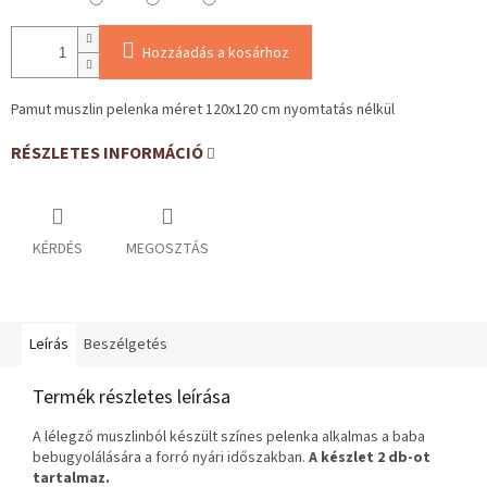
Hozzáadás a kosárhoz
Pamut muszlin pelenka méret 120x120 cm nyomtatás nélkül
RÉSZLETES INFORMÁCIÓ
KÉRDÉS
MEGOSZTÁS
Leírás
Beszélgetés
Termék részletes leírása
A lélegző muszlinból készült színes pelenka alkalmas a baba
bebugyolálására a forró nyári időszakban.
A készlet 2 db-ot
tartalmaz.