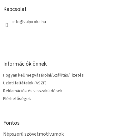
b
l
Kapcsolat
é
c
info
@
vulpiroka.hu
Információk önnek
Hogyan kell megvásárolni/Szállítás/Fizetés
Üzleti feltételek (ÁSZF)
Reklamációk és visszaküldések
Elérhetőségek
Fontos
Népszerű szövetmotívumok