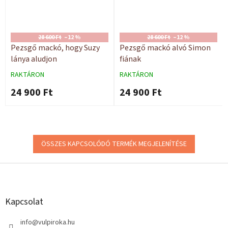
28 600 Ft
–12 %
28 600 Ft
–12 %
Pezsgő mackó, hogy Suzy
Pezsgő mackó alvó Simon
lánya aludjon
fiának
RAKTÁRON
RAKTÁRON
24 900 Ft
24 900 Ft
ÖSSZES KAPCSOLÓDÓ TERMÉK MEGJELENÍTÉSE
L
á
b
l
Kapcsolat
é
c
info
@
vulpiroka.hu