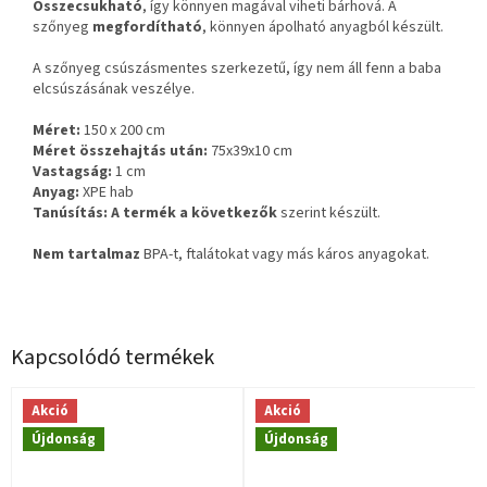
Összecsukható
, így könnyen magával viheti bárhová. A
szőnyeg
megfordítható
, könnyen ápolható anyagból készült.
A szőnyeg csúszásmentes szerkezetű, így nem áll fenn a baba
elcsúszásának veszélye.
Méret:
150 x 200 cm
Méret összehajtás után:
75x39x10 cm
Vastagság:
1 cm
Anyag:
XPE hab
Tanúsítás: A termék a következők
szerint készült.
Nem tartalmaz
BPA-t, ftalátokat vagy más káros anyagokat.
Kapcsolódó termékek
Akció
Akció
Újdonság
Újdonság