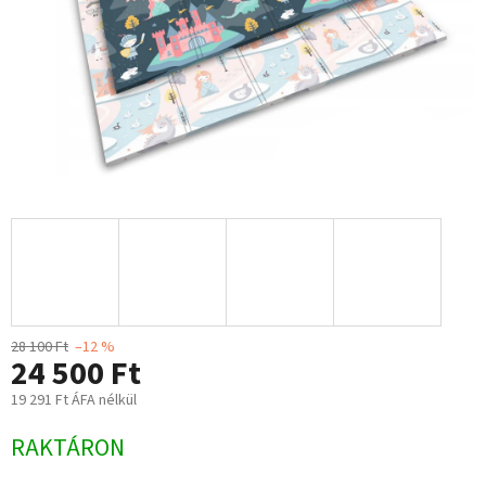
28 100 Ft
–12 %
24 500 Ft
19 291 Ft ÁFA nélkül
Egységár:
RAKTÁRON