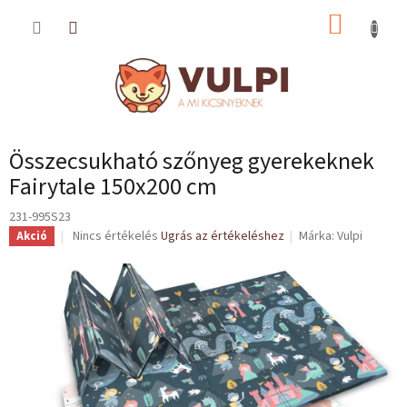
Ugrás
KOSÁR
a
fő
tartalomhoz
Összecsukható szőnyeg gyerekeknek
Fairytale 150x200 cm
231-995S23
A
Nincs értékelés
Ugrás az értékeléshez
Márka:
Vulpi
Akció
termék
átlagos
értékelése
5-
ből
0,0
csillag.