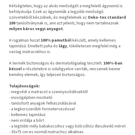
Kétségtelen, hogy az alvás minőségét a megfelelő ágynemű is
befolyásolja. Ezek az ágyneműk a legjobb minőségű
szövetekből készülnek, és megfelelnek az
Oeko-tex standard
100
tanúsítványnak is, ami azt jelenti, hogy nem tartalmaznak
milyen káros vegyi anyagot
.
A rugalmas huzat
100% pamutból
készült, amely kellemes
tapintású. Emellett puha és
lágy
, tökéletesen megfelel még a
vastag matracokhoz is.
A termék biztonságos és dermatológiailag tesztelt.
100%-ban
kézzel
a részletekre is odafigyelve varrták, nincsenek benne
kemény elemek, így teljesen biztonságos.
Tulajdonságok:
- megvédi a matracot a szennyeződésektől
- mosógépben mosható
- tanúsított anyagok felhasználásával
- a legkorszerűbb formatervezéssel
- kellemes tapintású
- nem irritálja a bőrt
- a legtöbb mély babakocsihoz vagy bölcsőhöz illeszkedő méret
- 35x75 cm-es normál matrachoz alkalmas.