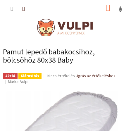
Ugrás
KOSÁR
a
fő
tartalomhoz
Pamut lepedő babakocsihoz,
bölcsőhöz 80x38 Baby
A
Nincs értékelés
Ugrás az értékeléshez
Akció
Kiárusítás
termék
Márka:
Vulpi
átlagos
értékelése
5-
ből
0,0
csillag.