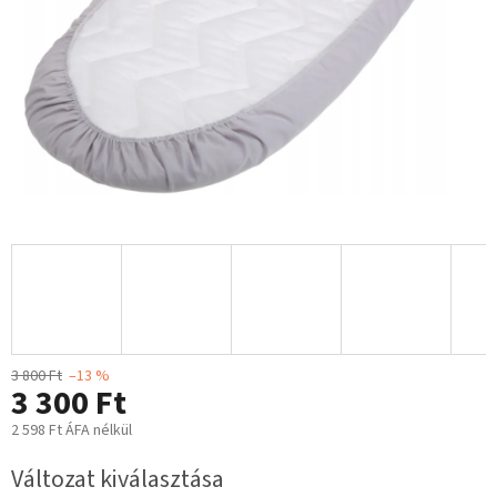
3 800 Ft
–13 %
3 300 Ft
2 598 Ft ÁFA nélkül
Egységár:
Változat kiválasztása