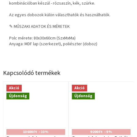
kombinációban készül - rózsaszín, kék, szürke.
Az egyes dobozok külön választhatók és használhatók.
✎ MŰSZAKI ADATOK ÉS MÉRETEK
Polc mérete: 80x30x60cm (SzxMxMa)
Anyaga: MDF lap (szerkezet), poliészter (doboz)
Kapcsolódó termékek
Akció
Akció
Újdonság
Újdonság
13 600 Ft
–10 %
9 200 Ft
–9 %