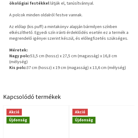
ökológiai festékkel
látják el, tanúsítvánnyal.
A polcok minden oldalról festve vannak.
Az előlap (kis puff) a mintakönyv alapján bármilyen színben
elkészíthető. Egyedi szín iránti érdeklődés esetén ez a termék a
megrendelő igényei szerint készül, és előlegfizetés szükséges.
Méretek:
Nagy polc:
53,5 cm (hossz) x 27,5 cm (magasság) x 16,8 cm
(mélység)
Kis polc:
37 cm (hossz) x 19 cm (magasság) x 13,6 cm (mélység)
Kapcsolódó termékek
Akció
Akció
Újdonság
Újdonság