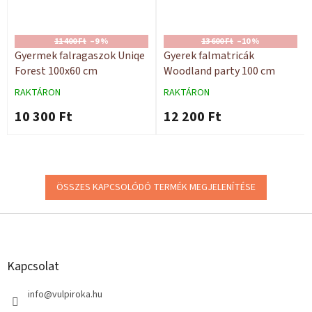
11 400 Ft
–9 %
13 600 Ft
–10 %
Gyermek falragaszok Uniqe
Gyerek falmatricák
Forest 100x60 cm
Woodland party 100 cm
RAKTÁRON
RAKTÁRON
10 300 Ft
12 200 Ft
ÖSSZES KAPCSOLÓDÓ TERMÉK MEGJELENÍTÉSE
L
á
b
l
Kapcsolat
é
c
info
@
vulpiroka.hu