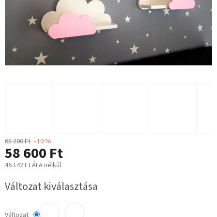
65 200 Ft
–10 %
58 600 Ft
46 142 Ft ÁFA nélkül
Egységár:
Változat kiválasztása
Változat