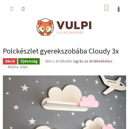
Ugrás
KOSÁR
a
fő
tartalomhoz
Polckészlet gyerekszobába Cloudy 3x
A
Nincs értékelés
Ugrás az értékeléshez
Akció
Újdonság
termék
Márka:
Vulpi
átlagos
értékelése
5-
ből
0,0
csillag.