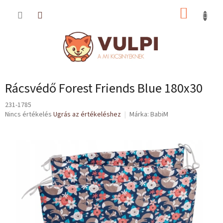
Ugrás
KOSÁR
a
fő
tartalomhoz
Rácsvédő Forest Friends Blue 180x30
231-1785
A
Nincs értékelés
Ugrás az értékeléshez
Márka:
BabiM
termék
átlagos
értékelése
5-
ből
0,0
csillag.