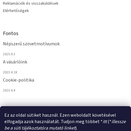
Reklamációk és visszaküldések
Elérhetőségek
Fontos
Népszerű szövetmotívumok
2025.9.3
A vásárlóink
2023.4.18
Cookie-politika
2023.4.4
Ez az oldal sütiket használ. Ezen weboldalt követésével
elfogadja azok használatát. Tudjon meg többet *
itt
(*
illessze
be a süti tájékoztatóra mutató linket
).