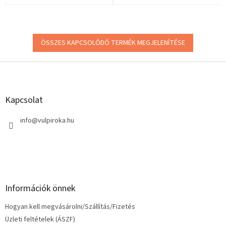
ÖSSZES KAPCSOLÓDÓ TERMÉK MEGJELENÍTÉSE
L
á
b
l
Kapcsolat
é
c
info
@
vulpiroka.hu
Információk önnek
Hogyan kell megvásárolni/Szállítás/Fizetés
Üzleti feltételek (ÁSZF)