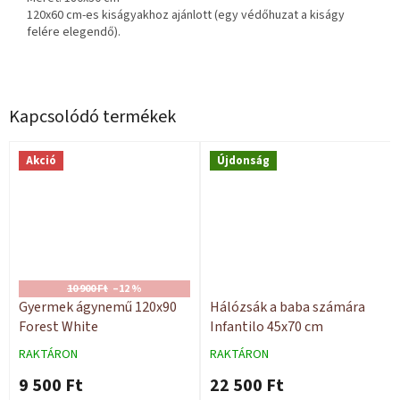
120x60 cm-es kiságyakhoz ajánlott (egy védőhuzat a kiságy
felére elegendő).
Kapcsolódó termékek
Akció
Újdonság
10 900 Ft
–12 %
Gyermek ágynemű 120x90
Hálózsák a baba számára
Forest White
Infantilo 45x70 cm
RAKTÁRON
RAKTÁRON
9 500 Ft
22 500 Ft