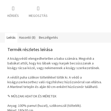
KÉRDÉS
MEGOSZTÁS
Leírás
Hasonló (8)
Beszélgetés
Termék részletes leírása
A kiságyvédő elengedhetetlen a baba számára. Megvédi a
babákat attól, hogy kis lábaik vagy karjaik becsússzanak a
kiságy rácsai közé, vagy nekimennek a kiságy szerkezetének.
A védőt puha szilikon töltelékkel töltik ki. A védő a
kiságyszerkezethez való rögzítéshez húzózsinórral van ellátva.
A Mantinel tetején és alján 60 cm-enként húzózsinór található.
✎ MŰSZAKI ADATOK ÉS MÉRETEK
Anyag: 100% pamut (huzat), szilikonszál (töltelék).
Méret: 180x30 cm