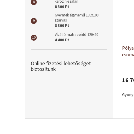
kerozin-szafari
8 300 Ft
Gyermek ágynemű 135x100
szarvas
8 300 Ft
Vízálló matracvédő 120x60
4 400 Ft
Pólya
csom
Online fizetési lehetőséget
biztosítunk
16 7
Gyöny
L
á