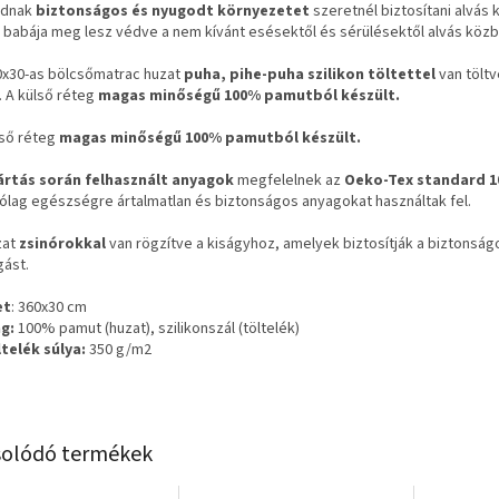
ádnak
biztonságos és nyugodt környezetet
szeretnél biztosítani alvás
 babája meg lesz védve a nem kívánt esésektől és sérülésektől alvás közb
0x30-as bölcsőmatrac huzat
puha, pihe-puha szilikon töltettel
van töltv
. A külső réteg
magas minőségű 100% pamutból készült.
lső réteg
magas minőségű 100% pamutból készült.
ártás során felhasznált anyagok
megfelelnek az
Oeko-Tex standard 1
rólag egészségre ártalmatlan és biztonságos anyagokat használtak fel.
zat
zsinórokkal
van rögzítve a kiságyhoz, amelyek biztosítják a biztonsá
ást.
et
: 360x30 cm
g:
100% pamut (huzat), szilikonszál (töltelék)
ltelék súlya:
350 g/m2
olódó termékek