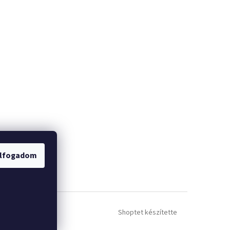
lfogadom
Shoptet készítette