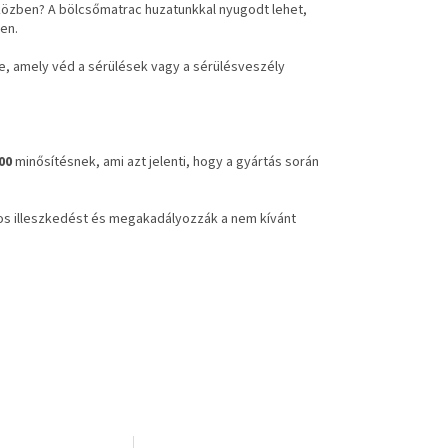
 közben? A bölcsőmatrac huzatunkkal nyugodt lehet,
en.
e, amely véd a sérülések vagy a sérülésveszély
00
minősítésnek, ami azt jelenti, hogy a gyártás során
gos illeszkedést és megakadályozzák a nem kívánt