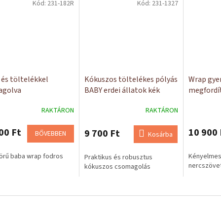
Kód:
231-182R
Kód:
231-1327
 és töltelékkel
Kókuszos töltelékes pólyás
Wrap gye
agolva
BABY erdei állatok kék
megfordí
RAKTÁRON
RAKTÁRON
00 Ft
10 900 
9 700 Ft
BŐVEBBEN
Kosárba
örű baba wrap fodros
Kényelmes,
Praktikus és robusztus
nercszöve
kókuszos csomagolás