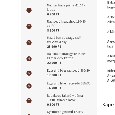
Bab
Medical baba párna 40x60 -
hogy
lapos
6 700 Ft
A 36
Rácsvédő kiságyhoz 180x30
ellen
zsiráf
8 800 Ft
A kü
6 az 1-ben babaágy szett
A gy
MyBaby Minky
kizá
23 990 Ft
Hajdina matrac gyerekeknek
A hu
ClimaCoco 120x60
mozg
22 900 Ft
Mér
Egyszínű bézs rácsvédő 360x30
17 900 Ft
Anya
A tö
Egyszínű fehér rácsvédő 360x30
16 700 Ft
Babakocsi takaró + párna
75x100 Minky állatok
Kapcs
9 300 Ft
Gyermek ágynemű 120x90