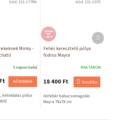
Kód:
231-177RK
Kód:
231-1975
22 600
Következő
Ft
–18 %
termék
rekeknek Minky -
Fehér keresztelő pólya
tható
fodros Mayra
5 napon belül
RAKTÁRON
Ft
18 400 Ft
BŐVEBBEN
Kosárba
 kétoldalas pólya
Hófehér babacsomagolás
tből
Mayra 78x78 cm