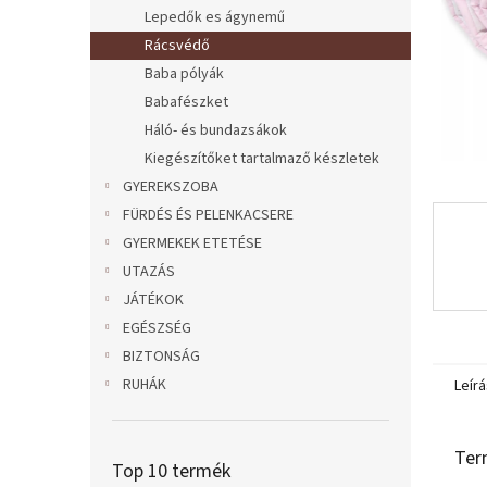
l
Lepedők es ágynemű
Rácsvédő
Baba pólyák
Babafészket
Háló- és bundazsákok
Kiegészítőket tartalmaző készletek
GYEREKSZOBA
FÜRDÉS ÉS PELENKACSERE
GYERMEKEK ETETÉSE
UTAZÁS
JÁTÉKOK
EGÉSZSÉG
BIZTONSÁG
RUHÁK
Leírá
Ter
Top 10 termék