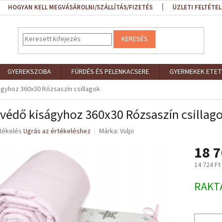
HOGYAN KELL MEGVÁSÁROLNI/SZÁLLÍTÁS/FIZETÉS
ÜZLETI FELTÉTEL
KERESÉS
GYEREKSZOBA
FÜRDÉS ÉS PELENKACSERE
GYERMEKEK ETET
gyhoz 360x30 Rózsaszín csillagok
védő kiságyhoz 360x30 Rózsaszín csillag
rtékelés
Ugrás az értékeléshez
Márka:
Vulpi
18 7
ése
14 724 Ft
Egységár
RAKT