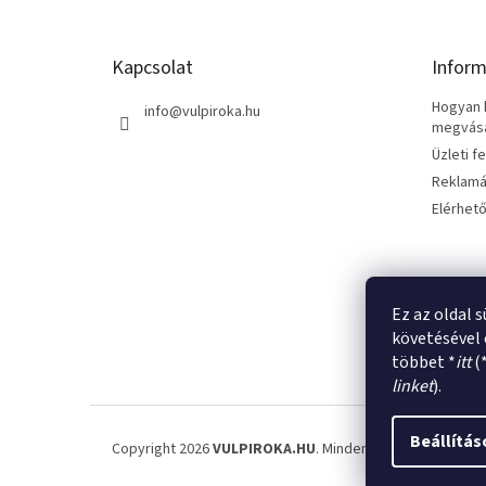
b
l
é
Kapcsolat
Inform
c
Hogyan k
info
@
vulpiroka.hu
megvásár
Üzleti f
Reklamá
Elérhet
Ez az oldal 
követésével 
többet *
itt
(
linket
).
Beállítás
Copyright 2026
VULPIROKA.HU
. Minden jog fenntartva.
Sü