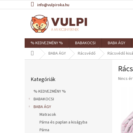
Ugrás
info@vulpiroka.hu
a
fő
tartalomhoz
% KEDVEZMÉNY %
BABAKOCSI
BABA ÁGY
Kezdőlap
BABA ÁGY
Rácsvédő
Rácsvédő kisá
O
Rács
l
Kategóriák
d
A
Kategóriák
Nincs é
átugrása
a
termék
l
átlagos
% KEDVEZMÉNY %
s
értékel
BABAKOCSI
ó
5-
ből
BABA ÁGY
p
0,0
a
Matracok
csillag.
n
Párna és paplan a kiságyba
e
Párna