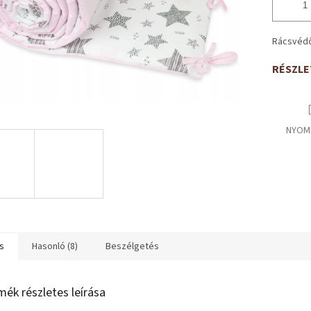
Rácsvédő
RÉSZLE
NYOM
s
Hasonló (8)
Beszélgetés
mék részletes leírása