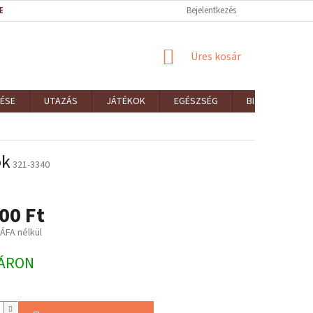
EK (ÁSZF)
REKLAMÁCIÓK ÉS VISSZAKÜLDÉSEK
Bejelentkezés
ELÉRHETŐSÉGEK
KOSÁR
Üres kosár
ÉSE
UTAZÁS
JÁTÉKOK
EGÉSZSÉG
BIZTONSÁG
ok
321-3340
00 Ft
 ÁFA nélkül
:
ÁRON