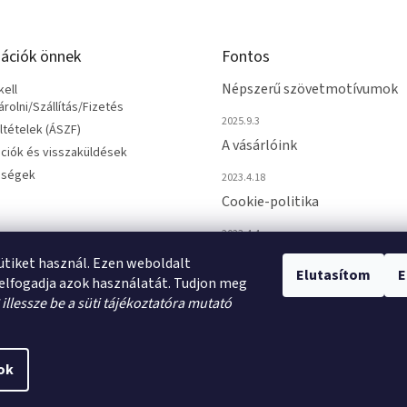
ációk önnek
Fontos
Népszerű szövetmotívumok
ell
olni/Szállítás/Fizetés
2025.9.3
eltételek (ÁSZF)
A vásárlóink
ciók és visszaküldések
őségek
2023.4.18
Cookie-politika
2023.4.4
sütiket használ. Ezen weboldalt
Elutasítom
E
elfogadja azok használatát. Tudjon meg
*
illessze be a süti tájékoztatóra mutató
ok
ti beállítások szerkesztése