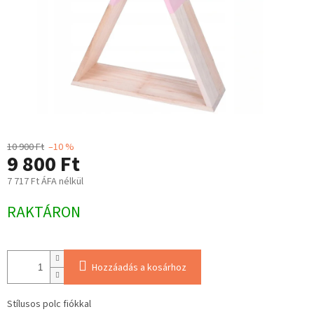
10 900 Ft
–10 %
9 800 Ft
7 717 Ft ÁFA nélkül
Egységár:
RAKTÁRON
Hozzáadás a kosárhoz
Stílusos polc fiókkal