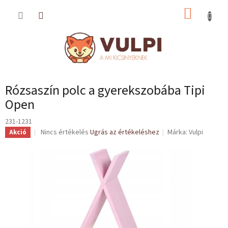
Ugrás
KOSÁR
a
fő
tartalomhoz
Rózsaszín polc a gyerekszobába Tipi
Open
231-1231
A
Nincs értékelés
Ugrás az értékeléshez
Márka:
Vulpi
Akció
termék
átlagos
értékelése
5-
ből
0,0
csillag.