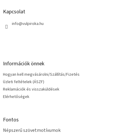
b
l
Kapcsolat
é
c
info
@
vulpiroka.hu
Információk önnek
Hogyan kell megvásárolni/Szállítás/Fizetés
Üzleti feltételek (ÁSZF)
Reklamációk és visszaküldések
Elérhetőségek
Fontos
Népszerű szövetmotívumok