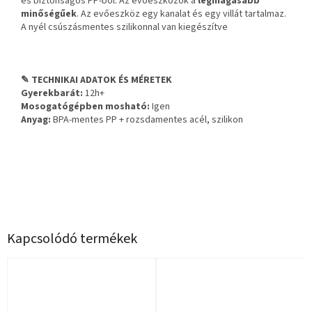
és biztonságos PP-ből. Az evőeszközök a
legmagasabb
minőségűek
. Az evőeszköz egy kanalat és egy villát tartalmaz.
A nyél csúszásmentes szilikonnal van kiegészítve
✎ TECHNIKAI ADATOK ÉS MÉRETEK
Gyerekbarát:
12h+
Mosogatógépben mosható:
Igen
Anyag:
BPA-mentes PP + rozsdamentes acél, szilikon
Kapcsolódó termékek