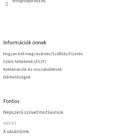
c
info
@
vulpiroka.hu
Információk önnek
Hogyan kell megvásárolni/Szállítás/Fizetés
Üzleti feltételek (ÁSZF)
Reklamációk és visszaküldések
Elérhetőségek
Fontos
Népszerű szövetmotívumok
2025.9.3
A vásárlóink