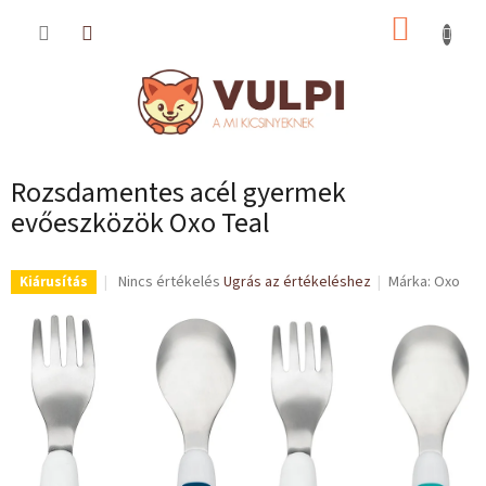
Ugrás
KOSÁR
a
fő
tartalomhoz
Rozsdamentes acél gyermek
evőeszközök Oxo Teal
A
Nincs értékelés
Ugrás az értékeléshez
Márka:
Oxo
Kiárusítás
termék
átlagos
értékelése
5-
ből
0,0
csillag.