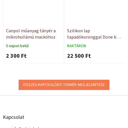
Canpol műanyag tányér a
Szilikon lap
mikrohullámú mackóhoz
tapadókoronggal Done by
Deer
5 napon belül
RAKTÁRON
2 300 Ft
22 500 Ft
ÖSSZES KAPCSOLÓDÓ TERMÉK MEGJELENÍTÉSE
L
á
b
l
Kapcsolat
é