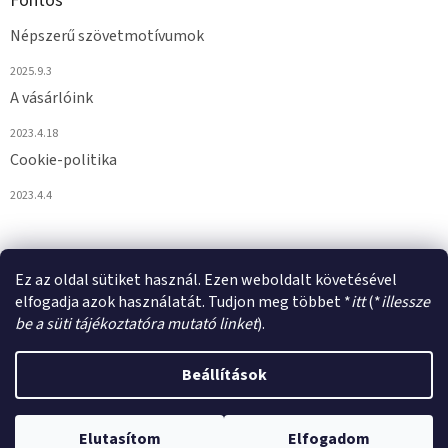
Fontos
Népszerű szövetmotívumok
2025.9.3
A vásárlóink
2023.4.18
Cookie-politika
2023.4.4
Ez az oldal sütiket használ. Ezen weboldalt követésével
elfogadja azok használatát. Tudjon meg többet *
itt
(*
illessze
be a süti tájékoztatóra mutató linket
).
Shoptet készítette
Beállítások
Copyright 2026
VULPIROKA.HU
. Minden jog fenntartva.
Süti
Elutasítom
Elfogadom
beállítások szerkesztése