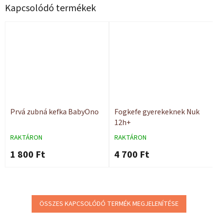
Kapcsolódó termékek
Prvá zubná kefka BabyOno
Fogkefe gyerekeknek Nuk
12h+
RAKTÁRON
RAKTÁRON
1 800 Ft
4 700 Ft
ÖSSZES KAPCSOLÓDÓ TERMÉK MEGJELENÍTÉSE