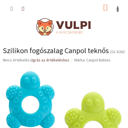
Ugrás
KOSÁR
a
fő
tartalomhoz
Szilikon fogószalag Canpol teknős
231-826Z
A
Nincs értékelés
Ugrás az értékeléshez
Márka:
Canpol Babies
termék
átlagos
értékelése
5-
ből
0,0
csillag.