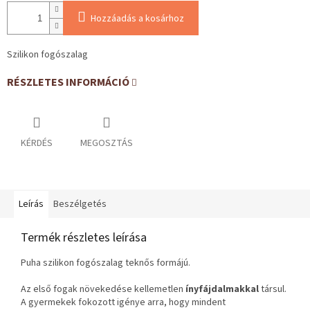
Hozzáadás a kosárhoz
Szilikon fogószalag
RÉSZLETES INFORMÁCIÓ
KÉRDÉS
MEGOSZTÁS
Leírás
Beszélgetés
Termék részletes leírása
Puha szilikon fogószalag teknős formájú.
Az első fogak növekedése kellemetlen
ínyfájdalmakkal
társul.
A gyermekek fokozott igénye arra, hogy mindent