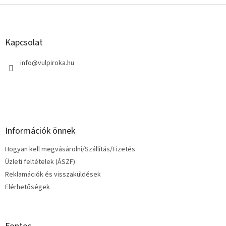
L
á
b
l
Kapcsolat
é
c
info
@
vulpiroka.hu
Információk önnek
Hogyan kell megvásárolni/Szállítás/Fizetés
Üzleti feltételek (ÁSZF)
Reklamációk és visszaküldések
Elérhetőségek