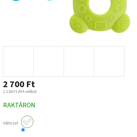
2 700 Ft
2 126 Ft ÁFA nélkül
Egységár:
RAKTÁRON
Változat